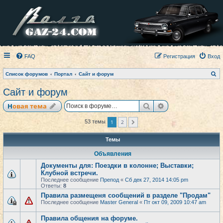
FAQ
Регистрация
Вход
П
Список форумов
Портал
Сайт и форум
о
и
Сайт и форум
с
к
Поиск
Расширенный по
Новая тема
1
2
53 темы
След.
Темы
Объявления
Документы для: Поездки в колонне; Выставки;
Клубной встречи.
Последнее сообщение
Препод
«
Сб дек 27, 2014 14:05 pm
Ответы:
8
Правила размещеня сообщений в разделе "Продам"
Последнее сообщение
Master General
«
Пт окт 09, 2009 10:47 am
Правила общения на форуме.