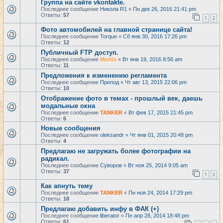
Группа на сайте vkontakte.
Последнее сообщение
Никола R1
«
Пн дек 26, 2016 21:41 pm
Ответы:
57
1
2
Фото автомобилей на главной странице сайта!
Последнее сообщение
Torque
«
Сб янв 30, 2016 17:26 pm
Ответы:
12
Публичный FTP доступ.
Последнее сообщение
Mortis
«
Вт янв 19, 2016 8:56 am
Ответы:
11
Предложения к изменению регламента
Последнее сообщение
Препод
«
Чт авг 13, 2015 22:06 pm
Ответы:
10
Отображение фото в темах - прошлый век, даешь
модальные окна
Последнее сообщение
TANKER
«
Вт фев 17, 2015 21:45 pm
Ответы:
6
Новые сообщения
Последнее сообщение
oleksandr
«
Чт янв 01, 2015 20:48 pm
Ответы:
4
Предлагаю не загружать более фотографии на
радикал.
Последнее сообщение
Суворов
«
Вт ноя 25, 2014 9:05 am
Ответы:
37
1
2
Как апнуть тему
Последнее сообщение
TANKER
«
Пн ноя 24, 2014 17:29 pm
Ответы:
18
Предлагаю добавить инфу в ФАК (+)
Последнее сообщение
liberator
«
Пн апр 28, 2014 18:48 pm
Ответы:
61