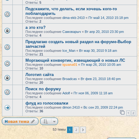
Ответы:
5
Подскажите, что делать, если хочешь кого-то
поблагодарить
Последнее сообщение
dima-ekb 2410
«
Пт май 14, 2010 15:18 pm
Ответы:
2
а это кто?
Последнее сообщение
Самоварыч
«
Вт апр 20, 2010 23:30 pm
Ответы:
4
Предлагаю создать новый раздел на форуме-Выбор
запчастей
Последнее сообщение
Ice_Man
«
Вт мар 30, 2010 9:18 am
Ответы:
21
Моргающий конвертик, извещающий о новых ЛС
Последнее сообщение
iguana01
«
Пт мар 26, 2010 10:05 am
Ответы:
10
Логотип сайта
Последнее сообщение
Broadcas
«
Вт фев 23, 2010 18:40 pm
Ответы:
20
Поиск по форуму
Последнее сообщение
Adolf
«
Пт ноя 06, 2009 11:18 am
Ответы:
4
флуд из голосовалки
Последнее сообщение
dimon 2410
«
Вс сен 20, 2009 22:24 pm
Ответы:
36
1
2
Новая тема
1
2
53 темы
След.