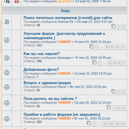
Последнее сообщение
iguana01
«
Сб май 02, 2009 7:38 am
Темы
Поиск печатных материалов (статей) для сайта.
Последнее сообщение
Никола R1
«
Пн мар 12, 2012 8:07 am
Ответы:
48
1
2
Улучшим форум. (рассмотр предложений о
нововведениях )
Последнее сообщение
TANKER
«
Чт июл 24, 2025 21:33 pm
Ответы:
313
1
8
9
10
11
…
Как вы нас нашли?
Последнее сообщение
Крокодил
«
Чт янв 16, 2025 10:59 am
Ответы:
190
1
4
5
6
7
…
Добавление фото?
Последнее сообщение
TANKER
«
Ср мар 15, 2023 13:03 pm
Ответы:
7
Вопрос к администрации
Последнее сообщение
Razer
«
Вс янв 22, 2023 22:32 pm
Ответы:
52
1
2
Пользуетесь ли вы сайтом ?
Последнее сообщение
TANKER
«
Ср апр 28, 2021 12:16 pm
Ответы:
61
1
2
3
Ошибки в работе форума (не закрывать)
Последнее сообщение
TANKER
«
Вт сен 15, 2020 18:11 pm
Ответы:
423
1
12
13
14
15
…