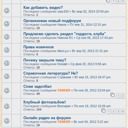
1
2
3
Как добавить видео?
Последнее сообщение
stas333
«
Вс мар 02, 2014 23:50 pm
Ответы:
2
Организован новый подфорум
Последнее сообщение
Наиль
«
Пт янв 31, 2014 22:31 pm
Ответы:
10
Предлагаю сделать раздел "гордость клуба"
Последнее сообщение
Никола R1
«
Ср ноя 06, 2013 17:43 pm
Ответы:
19
Права новичков
Последнее сообщение
AlexLyu
«
Вт апр 02, 2013 21:31 pm
Ответы:
6
Почему закрыли тему?
Последнее сообщение
Donald
«
Ср фев 20, 2013 9:58 am
Ответы:
18
Справочная литература? Не?
Последнее сообщение
Странник
«
Вт янв 15, 2013 18:47 pm
Ответы:
8
Спам задолбал
Последнее сообщение
TANKER
«
Пн ноя 26, 2012 23:04 pm
Ответы:
49
1
2
Клубный фотоальбом!
Последнее сообщение
Волгарик
«
Пн ноя 19, 2012 10:26 am
Ответы:
104
1
2
3
4
Онлайн радио на форуме
Последнее сообщение
TANKER
«
Вс ноя 04, 2012 3:22 am
Ответы:
18