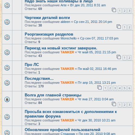
Надо знать наши холивары в лицо
Последнее сообщение
Arte
«
Вт дек 20, 2011 8:31 am
Ответы:
69
1
2
3
Чертежи деталей волги
Последнее сообщение
aldeen
«
Ср сен 21, 2011 20:14 pm
Ответы:
38
1
2
Реорганизация разделов
Последнее сообщение
Morechello
«
Ср сен 07, 2011 17:03 pm
Ответы:
9
Переезд на новый хостинг завершен.
Последнее сообщение
TANKER
«
Чт май 05, 2011 21:15 pm
Ответы:
43
1
2
Про ЛС
Последнее сообщение
TANKER
«
Пн май 02, 2011 16:46 pm
Ответы:
1
Последствия...
Последнее сообщение
TANKER
«
Пт апр 15, 2011 13:21 pm
Ответы:
170
1
2
3
4
5
6
Волга для главной страницы
Последнее сообщение
TANKER
«
Чт янв 27, 2011 0:04 am
Ответы:
84
1
2
3
Просьба всех ознакомиться с дополнениями к
правилам форума
Последнее сообщение
TANKER
«
Чт дек 30, 2010 10:21 am
Ответы:
3
Обновление профилей пользователей
Последнее сообщение
Странник
«
Пн сен 20, 2010 9:08 am