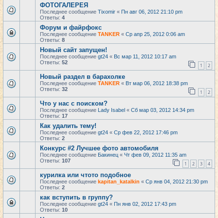
ФОТОГАЛЕРЕЯ
Последнее сообщение
Tixomir
«
Пн авг 06, 2012 21:10 pm
Ответы:
4
Форум и файрфокс
Последнее сообщение
TANKER
«
Ср апр 25, 2012 0:06 am
Ответы:
8
Новый сайт запущен!
Последнее сообщение
gt24
«
Вс мар 11, 2012 10:17 am
Ответы:
52
1
2
Новый раздел в барахолке
Последнее сообщение
TANKER
«
Вт мар 06, 2012 18:38 pm
Ответы:
32
1
2
Что у нас с поиском?
Последнее сообщение
Lady Isabel
«
Сб мар 03, 2012 14:34 pm
Ответы:
17
Как удалить тему!
Последнее сообщение
gt24
«
Ср фев 22, 2012 17:46 pm
Ответы:
2
Конкурс #2 Лучшее фото автомобиля
Последнее сообщение
Бакинец
«
Чт фев 09, 2012 11:35 am
Ответы:
107
1
2
3
4
курилка или чтото подобное
Последнее сообщение
kapitan_katalkin
«
Ср янв 04, 2012 21:30 pm
Ответы:
2
как вступить в группу?
Последнее сообщение
gt24
«
Пн янв 02, 2012 17:43 pm
Ответы:
10