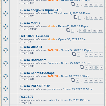
Последнее сообщение
TANKER
«
Пт янв 20, 2023 20:34 pm
Ответы:
613
1
18
19
20
21
…
Анкета snegovik Юрий 2410
Последнее сообщение
Ameri77
«
Чт янв 12, 2023 10:46 am
Ответы:
329
1
8
9
10
11
…
Анкета Mortis
Последнее сообщение
Mortis
«
Вт дек 06, 2022 13:19 pm
Ответы:
13360
1
443
444
445
446
…
ГАЗ 31029. Бежевая.
Последнее сообщение
Mortis
«
Ср ноя 30, 2022 9:02 am
Ответы:
1
Анкета Илья24
Последнее сообщение
TANKER
«
Чт ноя 24, 2022 12:49 pm
Ответы:
345
1
9
10
11
12
…
Анкета Волголога.
Последнее сообщение
Волголог
«
Вс сен 25, 2022 15:31 pm
Ответы:
138
1
2
3
4
5
Анкета Сергея-Волгаря
Последнее сообщение
TANKER
«
Вт авг 09, 2022 9:58 am
Ответы:
481
1
14
15
16
17
…
Анкета PRESNEZOV
Последнее сообщение
presnezov
«
Пт июл 15, 2022 21:55 pm
ГАЗ-24-77
Последнее сообщение
Halfaxel
«
Сб июн 25, 2022 13:19 pm
Ответы:
5