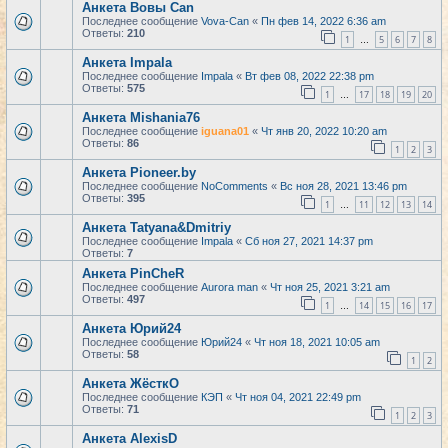
Анкета Вовы Can
Последнее сообщение
Vova-Can
«
Пн фев 14, 2022 6:36 am
Ответы:
210
1
5
6
7
8
…
Анкета Impala
Последнее сообщение
Impala
«
Вт фев 08, 2022 22:38 pm
Ответы:
575
1
17
18
19
20
…
Анкета Mishania76
Последнее сообщение
iguana01
«
Чт янв 20, 2022 10:20 am
Ответы:
86
1
2
3
Анкета Pioneer.by
Последнее сообщение
NoComments
«
Вс ноя 28, 2021 13:46 pm
Ответы:
395
1
11
12
13
14
…
Анкета Tatyana&Dmitriy
Последнее сообщение
Impala
«
Сб ноя 27, 2021 14:37 pm
Ответы:
7
Анкета PinCheR
Последнее сообщение
Aurora man
«
Чт ноя 25, 2021 3:21 am
Ответы:
497
1
14
15
16
17
…
Анкета Юрий24
Последнее сообщение
Юрий24
«
Чт ноя 18, 2021 10:05 am
Ответы:
58
1
2
Анкета ЖёсткО
Последнее сообщение
КЭП
«
Чт ноя 04, 2021 22:49 pm
Ответы:
71
1
2
3
Анкета AlexisD