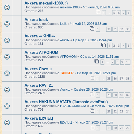
Анкета mexanik1980. ;)
Последнее сообщение
mexanik1980
«
Чт июл 09, 2026 0:30 am
Ответы:
216
1
5
6
7
8
…
Анкета losik
Последнее сообщение
losik
«
Чт май 14, 2026 8:38 am
Ответы:
980
1
30
31
32
33
…
Анкета -=Kirill=-
Последнее сообщение
=Kirill=
«
Ср мар 18, 2026 15:44 pm
Ответы:
131
1
2
3
4
5
Анкета АГРОНОМ
Последнее сообщение
АГРОНОМ
«
Сб мар 14, 2026 11:51 am
Ответы:
271
1
7
8
9
10
…
Анкета Лосяш
Последнее сообщение
TANKER
«
Вс мар 01, 2026 12:21 pm
Ответы:
1128
1
35
36
37
38
…
Анкета RAV_21
Последнее сообщение
Лосяш
«
Ср фев 25, 2026 20:28 pm
Ответы:
2459
1
79
80
81
82
…
Анкета HAKUNA MATATA (Jurassic avtoPark)
Последнее сообщение
HAKUNA MATATA
«
Сб фев 07, 2026 15:01 pm
Ответы:
709
1
21
22
23
24
…
Анкета ШУЛЬЦ
Последнее сообщение
ШУЛЬЦ
«
Чт ноя 27, 2025 23:27 pm
Ответы:
632
1
19
20
21
22
…