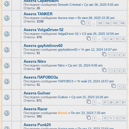
Анкета СержНовоч
Последнее сообщение
Smooth Criminal
«
Ср авг 06, 2025 9:55 am
Ответы:
26
Анкета TANKER
Последнее сообщение
Aurora man
«
Вт июл 08, 2025 22:35 pm
Ответы:
3158
1
103
104
105
106
…
Анкета VolgaDriver-52
Последнее сообщение
VolgaDriver-52
«
Сб апр 26, 2025 10:59 am
Ответы:
476
1
13
14
15
16
…
Анкета gayfutdinov60
Последнее сообщение
gayfutdinov60
«
Чт дек 12, 2024 14:57 pm
Ответы:
91
1
2
3
4
Анкета Nitro
Последнее сообщение
Nitro
«
Ср окт 16, 2024 9:06 am
Ответы:
99
1
2
3
4
Анкета ПАРОВОЗа
Последнее сообщение
ПАРОВОЗ
«
Чт май 23, 2024 19:57 pm
Ответы:
41
1
2
Анкета Guliver
Последнее сообщение
Guliver
«
Ср ноя 15, 2023 10:26 am
Ответы:
871
1
27
28
29
30
…
Анкета Razer
Последнее сообщение
Mortis
«
Пн окт 23, 2023 7:33 am
Ответы:
382
1
10
11
12
13
…
Анкета Punk24
Последнее сообщение
Aurora man
«
Пт окт 13, 2023 22:54 pm