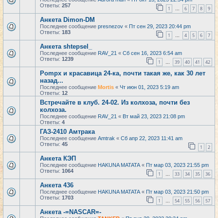
Ответы:
257
1
6
7
8
9
…
Анкета Dimon-DM
Последнее сообщение
presnezov
«
Пт сен 29, 2023 20:44 pm
Ответы:
183
1
4
5
6
7
…
Анкета shtepsel_
Последнее сообщение
RAV_21
«
Сб сен 16, 2023 6:54 am
Ответы:
1239
1
39
40
41
42
…
Pompx и красавица 24-ка, почти такая же, как 30 лет
назад...
Последнее сообщение
Mortis
«
Чт июн 01, 2023 5:19 am
Ответы:
12
Встречайте в клуб. 24-02. Из колхоза, почти без
колхоза.
Последнее сообщение
RAV_21
«
Вт май 23, 2023 21:08 pm
Ответы:
4
ГАЗ-2410 Амтрака
Последнее сообщение
Amtrak
«
Сб апр 22, 2023 11:41 am
Ответы:
45
1
2
Анкета КЭП
Последнее сообщение
HAKUNA MATATA
«
Пт мар 03, 2023 21:55 pm
Ответы:
1064
1
33
34
35
36
…
Анкета 436
Последнее сообщение
HAKUNA MATATA
«
Пт мар 03, 2023 21:50 pm
Ответы:
1703
1
54
55
56
57
…
Анкета -=NASCAR=-