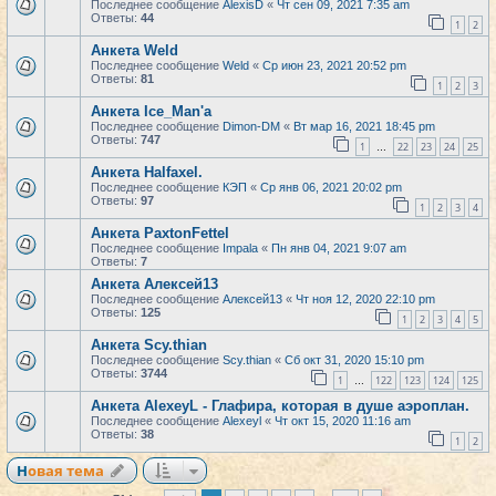
Последнее сообщение
AlexisD
«
Чт сен 09, 2021 7:35 am
Ответы:
44
1
2
Анкета Weld
Последнее сообщение
Weld
«
Ср июн 23, 2021 20:52 pm
Ответы:
81
1
2
3
Анкета Ice_Man'a
Последнее сообщение
Dimon-DM
«
Вт мар 16, 2021 18:45 pm
Ответы:
747
1
22
23
24
25
…
Анкета Halfaxel.
Последнее сообщение
КЭП
«
Ср янв 06, 2021 20:02 pm
Ответы:
97
1
2
3
4
Анкета PaxtonFettel
Последнее сообщение
Impala
«
Пн янв 04, 2021 9:07 am
Ответы:
7
Анкета Алексей13
Последнее сообщение
Алексей13
«
Чт ноя 12, 2020 22:10 pm
Ответы:
125
1
2
3
4
5
Анкета Scy.thian
Последнее сообщение
Scy.thian
«
Сб окт 31, 2020 15:10 pm
Ответы:
3744
1
122
123
124
125
…
Анкета AlexeyL - Глафира, которая в душе аэроплан.
Последнее сообщение
Alexeyl
«
Чт окт 15, 2020 11:16 am
Ответы:
38
1
2
Новая тема