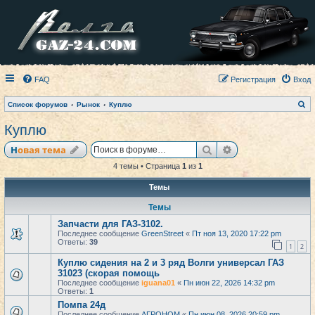
FAQ
Регистрация
Вход
П
Список форумов
Рынок
Куплю
о
и
Куплю
с
к
Поиск
Расширенный по
Новая тема
4 темы • Страница
1
из
1
Темы
Темы
Запчасти для ГАЗ-3102.
Последнее сообщение
GreenStreet
«
Пт ноя 13, 2020 17:22 pm
Ответы:
39
1
2
Куплю сидения на 2 и 3 ряд Волги универсал ГАЗ
31023 (скорая помощь
Последнее сообщение
iguana01
«
Пн июн 22, 2026 14:32 pm
Ответы:
1
Помпа 24д
Последнее сообщение
АГРОНОМ
«
Пн июн 08, 2026 20:59 pm