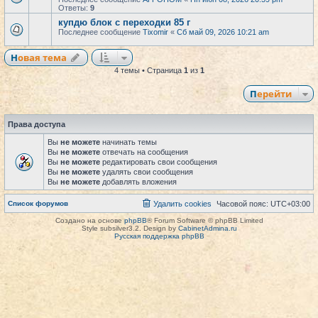
Ответы:
9
купдю блок с переходки 85 г
Последнее сообщение
Tixomir
«
Сб май 09, 2026 10:21 am
Новая тема
4 темы • Страница
1
из
1
Перейти
Права доступа
Вы
не можете
начинать темы
Вы
не можете
отвечать на сообщения
Вы
не можете
редактировать свои сообщения
Вы
не можете
удалять свои сообщения
Вы
не можете
добавлять вложения
Список форумов
Удалить cookies
Часовой пояс:
UTC+03:00
Создано на основе
phpBB
® Forum Software © phpBB Limited
Style subsilver3.2. Design by
CabinetAdmina.ru
Русская поддержка phpBB