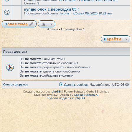
Ответы:
9
купдю блок с переходки 85 г
Последнее сообщение
Tixomir
«
Сб май 09, 2026 10:21 am
Новая тема
4 темы • Страница
1
из
1
Перейти
Права доступа
Вы
не можете
начинать темы
Вы
не можете
отвечать на сообщения
Вы
не можете
редактировать свои сообщения
Вы
не можете
удалять свои сообщения
Вы
не можете
добавлять вложения
Список форумов
Удалить cookies
Часовой пояс:
UTC+03:00
Создано на основе
phpBB
® Forum Software © phpBB Limited
Style subsilver3.2. Design by
CabinetAdmina.ru
Русская поддержка phpBB