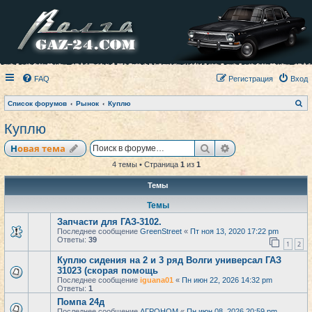
FAQ
Регистрация
Вход
П
Список форумов
Рынок
Куплю
о
и
Куплю
с
к
Поиск
Расширенный по
Новая тема
4 темы • Страница
1
из
1
Темы
Темы
Запчасти для ГАЗ-3102.
Последнее сообщение
GreenStreet
«
Пт ноя 13, 2020 17:22 pm
Ответы:
39
1
2
Куплю сидения на 2 и 3 ряд Волги универсал ГАЗ
31023 (скорая помощь
Последнее сообщение
iguana01
«
Пн июн 22, 2026 14:32 pm
Ответы:
1
Помпа 24д
Последнее сообщение
АГРОНОМ
«
Пн июн 08, 2026 20:59 pm