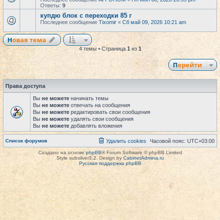
Ответы:
9
купдю блок с переходки 85 г
Последнее сообщение
Tixomir
«
Сб май 09, 2026 10:21 am
Новая тема
4 темы • Страница
1
из
1
Перейти
Права доступа
Вы
не можете
начинать темы
Вы
не можете
отвечать на сообщения
Вы
не можете
редактировать свои сообщения
Вы
не можете
удалять свои сообщения
Вы
не можете
добавлять вложения
Список форумов
Удалить cookies
Часовой пояс:
UTC+03:00
Создано на основе
phpBB
® Forum Software © phpBB Limited
Style subsilver3.2. Design by
CabinetAdmina.ru
Русская поддержка phpBB