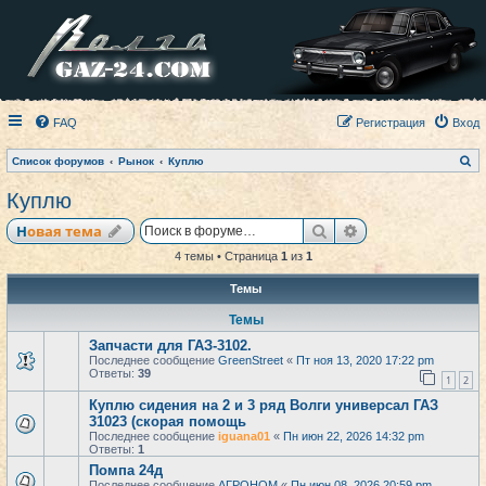
FAQ
Регистрация
Вход
П
Список форумов
Рынок
Куплю
о
и
Куплю
с
к
Поиск
Расширенный по
Новая тема
4 темы • Страница
1
из
1
Темы
Темы
Запчасти для ГАЗ-3102.
Последнее сообщение
GreenStreet
«
Пт ноя 13, 2020 17:22 pm
Ответы:
39
1
2
Куплю сидения на 2 и 3 ряд Волги универсал ГАЗ
31023 (скорая помощь
Последнее сообщение
iguana01
«
Пн июн 22, 2026 14:32 pm
Ответы:
1
Помпа 24д
Последнее сообщение
АГРОНОМ
«
Пн июн 08, 2026 20:59 pm