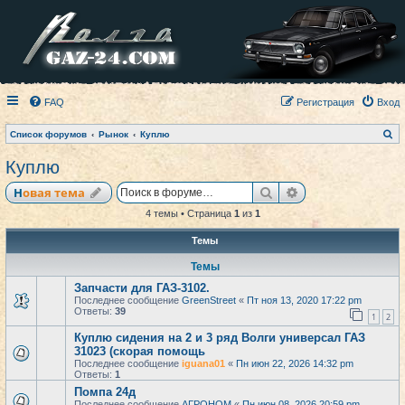
FAQ
Регистрация
Вход
П
Список форумов
Рынок
Куплю
о
и
Куплю
с
к
Поиск
Расширенный по
Новая тема
4 темы • Страница
1
из
1
Темы
Темы
Запчасти для ГАЗ-3102.
Последнее сообщение
GreenStreet
«
Пт ноя 13, 2020 17:22 pm
Ответы:
39
1
2
Куплю сидения на 2 и 3 ряд Волги универсал ГАЗ
31023 (скорая помощь
Последнее сообщение
iguana01
«
Пн июн 22, 2026 14:32 pm
Ответы:
1
Помпа 24д
Последнее сообщение
АГРОНОМ
«
Пн июн 08, 2026 20:59 pm