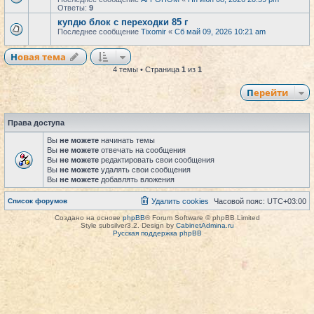
Ответы:
9
купдю блок с переходки 85 г
Последнее сообщение
Tixomir
«
Сб май 09, 2026 10:21 am
Новая тема
4 темы • Страница
1
из
1
Перейти
Права доступа
Вы
не можете
начинать темы
Вы
не можете
отвечать на сообщения
Вы
не можете
редактировать свои сообщения
Вы
не можете
удалять свои сообщения
Вы
не можете
добавлять вложения
Список форумов
Удалить cookies
Часовой пояс:
UTC+03:00
Создано на основе
phpBB
® Forum Software © phpBB Limited
Style subsilver3.2. Design by
CabinetAdmina.ru
Русская поддержка phpBB