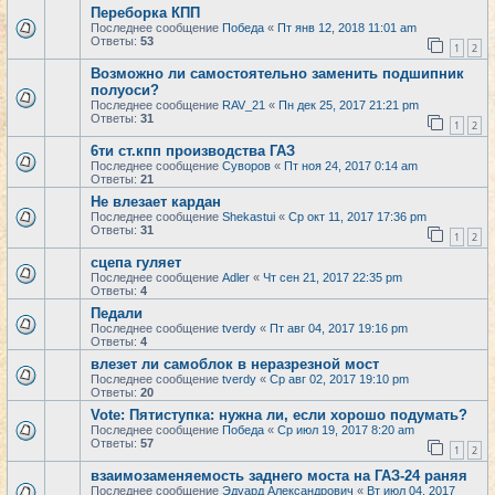
Переборка КПП
Последнее сообщение
Победа
«
Пт янв 12, 2018 11:01 am
Ответы:
53
1
2
Возможно ли самостоятельно заменить подшипник
полуоси?
Последнее сообщение
RAV_21
«
Пн дек 25, 2017 21:21 pm
Ответы:
31
1
2
6ти ст.кпп производства ГАЗ
Последнее сообщение
Суворов
«
Пт ноя 24, 2017 0:14 am
Ответы:
21
Не влезает кардан
Последнее сообщение
Shekastui
«
Ср окт 11, 2017 17:36 pm
Ответы:
31
1
2
сцепа гуляет
Последнее сообщение
Adler
«
Чт сен 21, 2017 22:35 pm
Ответы:
4
Педали
Последнее сообщение
tverdy
«
Пт авг 04, 2017 19:16 pm
Ответы:
4
влезет ли самоблок в неразрезной мост
Последнее сообщение
tverdy
«
Ср авг 02, 2017 19:10 pm
Ответы:
20
Vote: Пятиступка: нужна ли, если хорошо подумать?
Последнее сообщение
Победа
«
Ср июл 19, 2017 8:20 am
Ответы:
57
1
2
взаимозаменяемость заднего моста на ГАЗ-24 раняя
Последнее сообщение
Эдуард Александрович
«
Вт июл 04, 2017