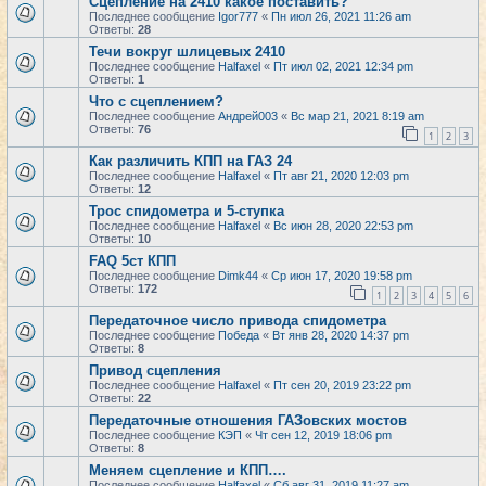
Сцепление на 2410 какое поставить?
Последнее сообщение
Igor777
«
Пн июл 26, 2021 11:26 am
Ответы:
28
Течи вокруг шлицевых 2410
Последнее сообщение
Halfaxel
«
Пт июл 02, 2021 12:34 pm
Ответы:
1
Что с сцеплением?
Последнее сообщение
Андрей003
«
Вс мар 21, 2021 8:19 am
Ответы:
76
1
2
3
Как различить КПП на ГАЗ 24
Последнее сообщение
Halfaxel
«
Пт авг 21, 2020 12:03 pm
Ответы:
12
Трос спидометра и 5-ступка
Последнее сообщение
Halfaxel
«
Вс июн 28, 2020 22:53 pm
Ответы:
10
FAQ 5ст КПП
Последнее сообщение
Dimk44
«
Ср июн 17, 2020 19:58 pm
Ответы:
172
1
2
3
4
5
6
Передаточное число привода спидометра
Последнее сообщение
Победа
«
Вт янв 28, 2020 14:37 pm
Ответы:
8
Привод сцепления
Последнее сообщение
Halfaxel
«
Пт сен 20, 2019 23:22 pm
Ответы:
22
Передаточные отношения ГАЗовских мостов
Последнее сообщение
КЭП
«
Чт сен 12, 2019 18:06 pm
Ответы:
8
Меняем сцепление и КПП….
Последнее сообщение
Halfaxel
«
Сб авг 31, 2019 11:27 am