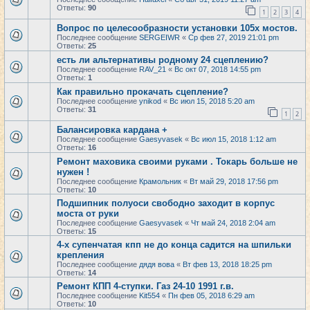
Ответы:
90
1
2
3
4
Вопрос по целесообразности установки 105х мостов.
Последнее сообщение
SERGEIWR
«
Ср фев 27, 2019 21:01 pm
Ответы:
25
есть ли альтернативы родному 24 сцеплению?
Последнее сообщение
RAV_21
«
Вс окт 07, 2018 14:55 pm
Ответы:
1
Как правильно прокачать сцепление?
Последнее сообщение
ynikod
«
Вс июл 15, 2018 5:20 am
Ответы:
31
1
2
Балансировка кардана +
Последнее сообщение
Gaesyvasek
«
Вс июл 15, 2018 1:12 am
Ответы:
16
Ремонт маховика своими руками . Токарь больше не
нужен !
Последнее сообщение
Крамольник
«
Вт май 29, 2018 17:56 pm
Ответы:
10
Подшипник полуоси свободно заходит в корпус
моста от руки
Последнее сообщение
Gaesyvasek
«
Чт май 24, 2018 2:04 am
Ответы:
15
4-х супенчатая кпп не до конца садится на шпильки
крепления
Последнее сообщение
дядя вова
«
Вт фев 13, 2018 18:25 pm
Ответы:
14
Ремонт КПП 4-ступки. Газ 24-10 1991 г.в.
Последнее сообщение
Kit554
«
Пн фев 05, 2018 6:29 am
Ответы:
10