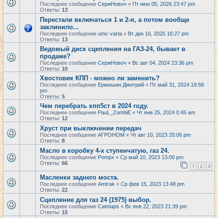
Последнее сообщение
СержНовоч
«
Пт июн 05, 2026 23:47 pm
Ответы:
13
Перестали включаться 1 и 2-я, а потом вообще
заклинило...
Последнее сообщение
umc-varta
«
Вт дек 16, 2025 16:27 pm
Ответы:
13
Ведомый диск сцепления на ГАЗ-24, бывает в
продаже?
Последнее сообщение
СержНовоч
«
Вс авг 04, 2024 23:36 pm
Ответы:
10
Хвостовик КПП - можно ли заменить?
Последнее сообщение
Ермишин Дмитрий
«
Пт май 31, 2024 19:58
pm
Ответы:
5
Чем перебрать кпп5ст в 2024 году.
Последнее сообщение
PauL_ZombiE
«
Чт янв 25, 2024 0:45 am
Ответы:
12
Хруст при выключении передач
Последнее сообщение
АГРОНОМ
«
Чт авг 10, 2023 20:06 pm
Ответы:
8
Масло в коробку 4-х ступенчатую, газ 24.
Последнее сообщение
Pompx
«
Ср май 10, 2023 13:00 pm
Ответы:
66
1
2
3
Масленки заднего моста.
Последнее сообщение
Amtrak
«
Ср фев 15, 2023 13:48 pm
Ответы:
22
Сцепление для газ 24 (1975) выбор.
Последнее сообщение
Catmaps
«
Вс янв 22, 2023 21:39 pm
Ответы:
15