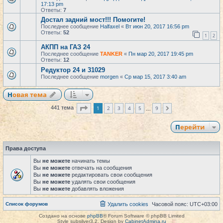
17:13 pm
Ответы:
7
Достал задний мост!!! Помогите!
Последнее сообщение
Halfaxel
«
Вт июн 20, 2017 16:56 pm
Ответы:
52
1
2
АКПП на ГАЗ 24
Последнее сообщение
TANKER
«
Пн мар 20, 2017 19:45 pm
Ответы:
12
Редуктор 24 и 31029
Последнее сообщение
morgen
«
Ср мар 15, 2017 3:40 am
Новая тема
Страница
1
из
9
1
2
3
4
5
9
441 тема
След.
…
Перейти
Права доступа
Вы
не можете
начинать темы
Вы
не можете
отвечать на сообщения
Вы
не можете
редактировать свои сообщения
Вы
не можете
удалять свои сообщения
Вы
не можете
добавлять вложения
Список форумов
Удалить cookies
Часовой пояс:
UTC+03:00
Создано на основе
phpBB
® Forum Software © phpBB Limited
Style subsilver3.2. Design by
CabinetAdmina.ru