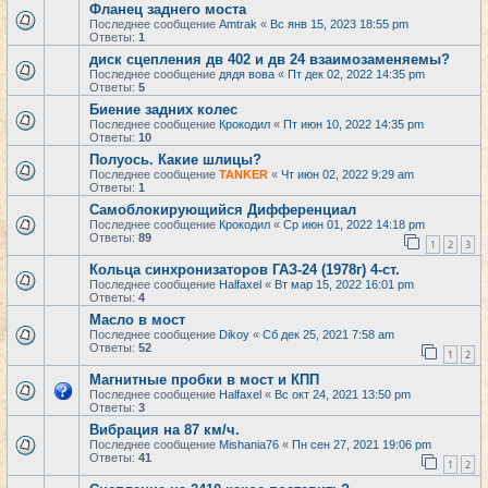
Фланец заднего моста
Последнее сообщение
Amtrak
«
Вс янв 15, 2023 18:55 pm
Ответы:
1
диск сцепления дв 402 и дв 24 взаимозаменяемы?
Последнее сообщение
дядя вова
«
Пт дек 02, 2022 14:35 pm
Ответы:
5
Биение задних колес
Последнее сообщение
Крокодил
«
Пт июн 10, 2022 14:35 pm
Ответы:
10
Полуось. Какие шлицы?
Последнее сообщение
TANKER
«
Чт июн 02, 2022 9:29 am
Ответы:
1
Самоблокирующийся Дифференциал
Последнее сообщение
Крокодил
«
Ср июн 01, 2022 14:18 pm
Ответы:
89
1
2
3
Кольца синхронизаторов ГАЗ-24 (1978г) 4-ст.
Последнее сообщение
Halfaxel
«
Вт мар 15, 2022 16:01 pm
Ответы:
4
Масло в мост
Последнее сообщение
Dikoy
«
Сб дек 25, 2021 7:58 am
Ответы:
52
1
2
Магнитные пробки в мост и КПП
Последнее сообщение
Halfaxel
«
Вс окт 24, 2021 13:50 pm
Ответы:
3
Вибрация на 87 км/ч.
Последнее сообщение
Mishania76
«
Пн сен 27, 2021 19:06 pm
Ответы:
41
1
2