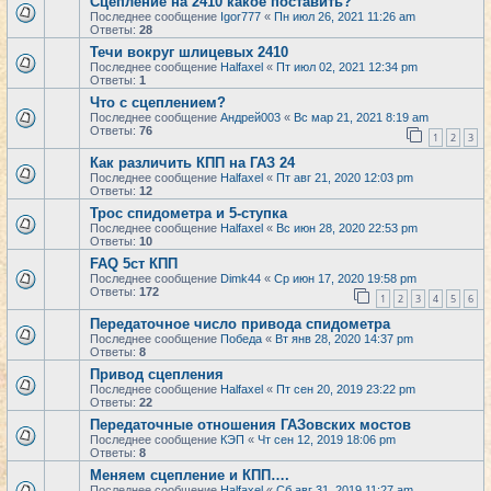
Сцепление на 2410 какое поставить?
Последнее сообщение
Igor777
«
Пн июл 26, 2021 11:26 am
Ответы:
28
Течи вокруг шлицевых 2410
Последнее сообщение
Halfaxel
«
Пт июл 02, 2021 12:34 pm
Ответы:
1
Что с сцеплением?
Последнее сообщение
Андрей003
«
Вс мар 21, 2021 8:19 am
Ответы:
76
1
2
3
Как различить КПП на ГАЗ 24
Последнее сообщение
Halfaxel
«
Пт авг 21, 2020 12:03 pm
Ответы:
12
Трос спидометра и 5-ступка
Последнее сообщение
Halfaxel
«
Вс июн 28, 2020 22:53 pm
Ответы:
10
FAQ 5ст КПП
Последнее сообщение
Dimk44
«
Ср июн 17, 2020 19:58 pm
Ответы:
172
1
2
3
4
5
6
Передаточное число привода спидометра
Последнее сообщение
Победа
«
Вт янв 28, 2020 14:37 pm
Ответы:
8
Привод сцепления
Последнее сообщение
Halfaxel
«
Пт сен 20, 2019 23:22 pm
Ответы:
22
Передаточные отношения ГАЗовских мостов
Последнее сообщение
КЭП
«
Чт сен 12, 2019 18:06 pm
Ответы:
8
Меняем сцепление и КПП….
Последнее сообщение
Halfaxel
«
Сб авг 31, 2019 11:27 am