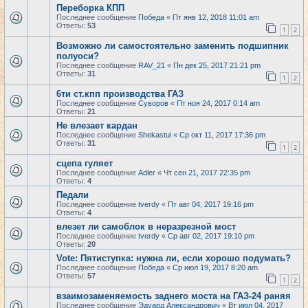
Переборка КПП
Последнее сообщение
Победа
«
Пт янв 12, 2018 11:01 am
Ответы:
53
1
2
Возможно ли самостоятельно заменить подшипник
полуоси?
Последнее сообщение
RAV_21
«
Пн дек 25, 2017 21:21 pm
Ответы:
31
1
2
6ти ст.кпп производства ГАЗ
Последнее сообщение
Суворов
«
Пт ноя 24, 2017 0:14 am
Ответы:
21
Не влезает кардан
Последнее сообщение
Shekastui
«
Ср окт 11, 2017 17:36 pm
Ответы:
31
1
2
сцепа гуляет
Последнее сообщение
Adler
«
Чт сен 21, 2017 22:35 pm
Ответы:
4
Педали
Последнее сообщение
tverdy
«
Пт авг 04, 2017 19:16 pm
Ответы:
4
влезет ли самоблок в неразрезной мост
Последнее сообщение
tverdy
«
Ср авг 02, 2017 19:10 pm
Ответы:
20
Vote: Пятиступка: нужна ли, если хорошо подумать?
Последнее сообщение
Победа
«
Ср июл 19, 2017 8:20 am
Ответы:
57
1
2
взаимозаменяемость заднего моста на ГАЗ-24 раняя
Последнее сообщение
Эдуард Александрович
«
Вт июл 04, 2017