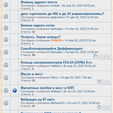
Фланец заднего моста
Последнее сообщение
Amtrak
«
Вс янв 15, 2023 18:55 pm
Ответы:
1
диск сцепления дв 402 и дв 24 взаимозаменяемы?
Последнее сообщение
дядя вова
«
Пт дек 02, 2022 14:35 pm
Ответы:
5
Биение задних колес
Последнее сообщение
Крокодил
«
Пт июн 10, 2022 14:35 pm
Ответы:
10
Полуось. Какие шлицы?
Последнее сообщение
TANKER
«
Чт июн 02, 2022 9:29 am
Ответы:
1
Самоблокирующийся Дифференциал
Последнее сообщение
Крокодил
«
Ср июн 01, 2022 14:18 pm
Ответы:
89
1
2
3
Кольца синхронизаторов ГАЗ-24 (1978г) 4-ст.
Последнее сообщение
Halfaxel
«
Вт мар 15, 2022 16:01 pm
Ответы:
4
Масло в мост
Последнее сообщение
Dikoy
«
Сб дек 25, 2021 7:58 am
Ответы:
52
1
2
Магнитные пробки в мост и КПП
Последнее сообщение
Halfaxel
«
Вс окт 24, 2021 13:50 pm
Ответы:
3
Вибрация на 87 км/ч.
Последнее сообщение
Mishania76
«
Пн сен 27, 2021 19:06 pm
Ответы:
41
1
2