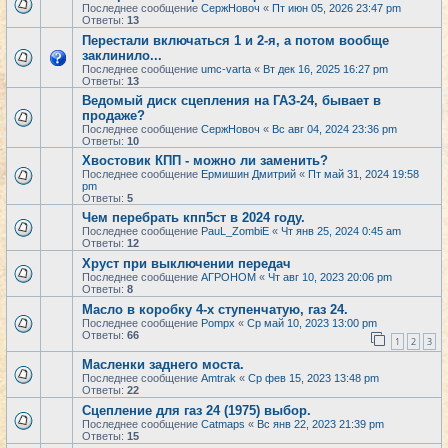
Последнее сообщение
СержНовоч
«
Пт июн 05, 2026 23:47 pm
Ответы:
13
Перестали включаться 1 и 2-я, а потом вообще
заклинило...
Последнее сообщение
umc-varta
«
Вт дек 16, 2025 16:27 pm
Ответы:
13
Ведомый диск сцепления на ГАЗ-24, бывает в
продаже?
Последнее сообщение
СержНовоч
«
Вс авг 04, 2024 23:36 pm
Ответы:
10
Хвостовик КПП - можно ли заменить?
Последнее сообщение
Ермишин Дмитрий
«
Пт май 31, 2024 19:58
pm
Ответы:
5
Чем перебрать кпп5ст в 2024 году.
Последнее сообщение
PauL_ZombiE
«
Чт янв 25, 2024 0:45 am
Ответы:
12
Хруст при выключении передач
Последнее сообщение
АГРОНОМ
«
Чт авг 10, 2023 20:06 pm
Ответы:
8
Масло в коробку 4-х ступенчатую, газ 24.
Последнее сообщение
Pompx
«
Ср май 10, 2023 13:00 pm
Ответы:
66
1
2
3
Масленки заднего моста.
Последнее сообщение
Amtrak
«
Ср фев 15, 2023 13:48 pm
Ответы:
22
Сцепление для газ 24 (1975) выбор.
Последнее сообщение
Catmaps
«
Вс янв 22, 2023 21:39 pm
Ответы:
15