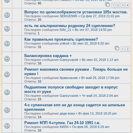
Ответы:
90
1
2
3
4
Вопрос по целесообразности установки 105х мостов.
Последнее сообщение
SERGEIWR
«
Ср фев 27, 2019 21:01 pm
Ответы:
25
есть ли альтернативы родному 24 сцеплению?
Последнее сообщение
RAV_21
«
Вс окт 07, 2018 14:55 pm
Ответы:
1
Как правильно прокачать сцепление?
Последнее сообщение
ynikod
«
Вс июл 15, 2018 5:20 am
Ответы:
31
1
2
Балансировка кардана +
Последнее сообщение
Gaesyvasek
«
Вс июл 15, 2018 1:12 am
Ответы:
16
Ремонт маховика своими руками . Токарь больше не
нужен !
Последнее сообщение
Крамольник
«
Вт май 29, 2018 17:56 pm
Ответы:
10
Подшипник полуоси свободно заходит в корпус
моста от руки
Последнее сообщение
Gaesyvasek
«
Чт май 24, 2018 2:04 am
Ответы:
15
4-х супенчатая кпп не до конца садится на шпильки
крепления
Последнее сообщение
дядя вова
«
Вт фев 13, 2018 18:25 pm
Ответы:
14
Ремонт КПП 4-ступки. Газ 24-10 1991 г.в.
Последнее сообщение
Kit554
«
Пн фев 05, 2018 6:29 am
Ответы:
10