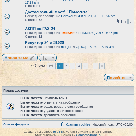
17:13 pm
Ответы:
7
Достал задний мост!!! Помогите!
Последнее сообщение
Halfaxel
«
Вт июн 20, 2017 16:56 pm
Ответы:
52
1
2
АКПП на ГАЗ 24
Последнее сообщение
TANKER
«
Пн мар 20, 2017 19:45 pm
Ответы:
12
Редуктор 24 и 31029
Последнее сообщение
morgen
«
Ср мар 15, 2017 3:40 am
Новая тема
Страница
1
из
9
1
2
3
4
5
9
441 тема
След.
…
Перейти
Права доступа
Вы
не можете
начинать темы
Вы
не можете
отвечать на сообщения
Вы
не можете
редактировать свои сообщения
Вы
не можете
удалять свои сообщения
Вы
не можете
добавлять вложения
Список форумов
Удалить cookies
Часовой пояс:
UTC+03:00
Создано на основе
phpBB
® Forum Software © phpBB Limited
Style subsilver3.2. Design by
CabinetAdmina.ru