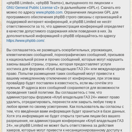
«phpBB Limited», «phpBB Teams»), выпущенного по лицензии «
GNU General Public License v2
» (в дальнейшем «GPL»). Скачать его
можно по адресу
www.phpbb.com
. Ограничения лицензии GPL для
программного обеспечения phpBB строго связаны с организацией и
поддержкой интернет-конференций, и phpBB Limited не несёт
ответственности за то, что администрация конференций определяет
в качестве допустимого содержания и/или поведения в них. За
дополнительной информацией о phpBB обращайтесь по адресу
https://www.phpbb.com/
.
Вы соглашаетесь не размещать оскорбительных, угрожающих,
клеветнических сообщений, порнографических сообщений, призывов
к национальной розни и прочих сообщений, которые могут нарушить
законы вашей страны, страны, которая предоставляет услуги
хостинга для форумов «Клуб владельцев ГАЗ 24» или международное
право. Попытки размещения таких сообщений могут привести к
вашему немедленному отключению от конференции, при этом ваш
провайдер будет поставлен в известность, если мы сочтём это
нужным. IP-адреса всех сообщений сохраняются для возможности
проведения такой политики. Вы соглашаетесь с тем, что
администраторы форумов «Клуб владельцев ГАЗ 24» имеют право
удалить, отредактировать, перенести или закрыть любую тему в
любое время по своему усмотрению. Как пользователь вы согласны с
тем, что введённая вами информация будет храниться в базе данных.
Хотя эта информация не будет открыта третьим лицам без вашего
разрешения, ни администрация конференции «Клуб владельцев ГАЗ
24», ни phpBB Limited не может быть ответственна за действия
хакеров, которые могут привести к несанкционированному доступу к