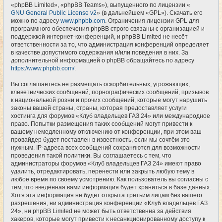
«phpBB Limited», «phpBB Teams»), выпущенного по лицензии «
GNU General Public License v2
» (в дальнейшем «GPL»). Скачать его
можно по адресу
www.phpbb.com
. Ограничения лицензии GPL для
программного обеспечения phpBB строго связаны с организацией и
поддержкой интернет-конференций, и phpBB Limited не несёт
ответственности за то, что администрация конференций определяет
в качестве допустимого содержания и/или поведения в них. За
дополнительной информацией о phpBB обращайтесь по адресу
https://www.phpbb.com/
.
Вы соглашаетесь не размещать оскорбительных, угрожающих,
клеветнических сообщений, порнографических сообщений, призывов
к национальной розни и прочих сообщений, которые могут нарушить
законы вашей страны, страны, которая предоставляет услуги
хостинга для форумов «Клуб владельцев ГАЗ 24» или международное
право. Попытки размещения таких сообщений могут привести к
вашему немедленному отключению от конференции, при этом ваш
провайдер будет поставлен в известность, если мы сочтём это
нужным. IP-адреса всех сообщений сохраняются для возможности
проведения такой политики. Вы соглашаетесь с тем, что
администраторы форумов «Клуб владельцев ГАЗ 24» имеют право
удалить, отредактировать, перенести или закрыть любую тему в
любое время по своему усмотрению. Как пользователь вы согласны с
тем, что введённая вами информация будет храниться в базе данных.
Хотя эта информация не будет открыта третьим лицам без вашего
разрешения, ни администрация конференции «Клуб владельцев ГАЗ
24», ни phpBB Limited не может быть ответственна за действия
хакеров, которые могут привести к несанкционированному доступу к