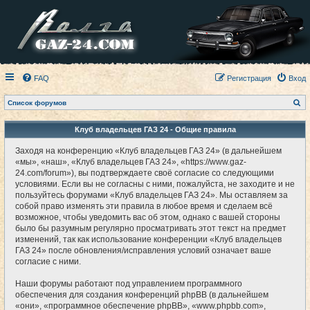
FAQ
Регистрация
Вход
П
Список форумов
о
и
с
Клуб владельцев ГАЗ 24 - Общие правила
к
Заходя на конференцию «Клуб владельцев ГАЗ 24» (в дальнейшем
«мы», «наш», «Клуб владельцев ГАЗ 24», «https://www.gaz-
24.com/forum»), вы подтверждаете своё согласие со следующими
условиями. Если вы не согласны с ними, пожалуйста, не заходите и не
пользуйтесь форумами «Клуб владельцев ГАЗ 24». Мы оставляем за
собой право изменять эти правила в любое время и сделаем всё
возможное, чтобы уведомить вас об этом, однако с вашей стороны
было бы разумным регулярно просматривать этот текст на предмет
изменений, так как использование конференции «Клуб владельцев
ГАЗ 24» после обновления/исправления условий означает ваше
согласие с ними.
Наши форумы работают под управлением программного
обеспечения для создания конференций phpBB (в дальнейшем
«они», «программное обеспечение phpBB», «www.phpbb.com»,