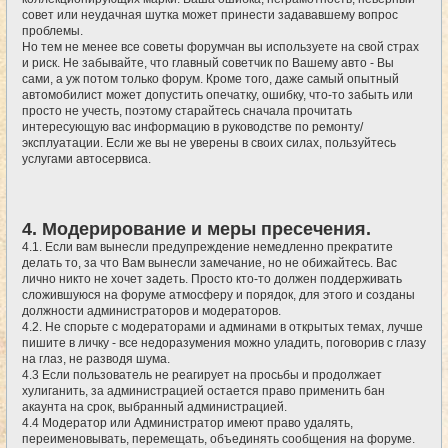
совет или неудачная шутка может принести задававшему вопрос
проблемы.
Но тем не менее все советы форумчан вы используете на свой страх
и риск. Не забывайте, что главный советчик по Вашему авто - Вы
сами, а уж потом только форум. Кроме того, даже самый опытный
автомобилист может допустить опечатку, ошибку, что-то забыть или
просто не учесть, поэтому старайтесь сначала прочитать
интересующую вас информацию в руководстве по ремонту/
эксплуатации. Если же вы не уверены в своих силах, пользуйтесь
услугами автосервиса.
4. Модерирование и меры пресечения.
4.1. Если вам вынесли предупреждение немедленно прекратите
делать то, за что Вам вынесли замечание, но не обижайтесь. Вас
лично никто не хочет задеть. Просто кто-то должен поддерживать
сложившуюся на форуме атмосферу и порядок, для этого и созданы
должности администраторов и модераторов.
4.2. Не спорьте с модераторами и админами в открытых темах, лучше
пишите в личку - все недоразумения можно уладить, поговорив с глазу
на глаз, не разводя шума.
4.3 Если пользователь не реагирует на просьбы и продолжает
хулиганить, за администрацией остается право применить бан
акаунта на срок, выбранный администрацией.
4.4 Модератор или Администратор имеют право удалять,
переименовывать, перемещать, объединять сообщения на форуме.