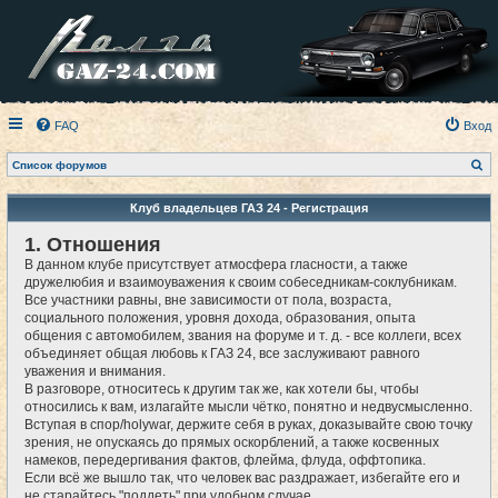
FAQ
Вход
П
Список форумов
о
и
с
Клуб владельцев ГАЗ 24 - Регистрация
к
1. Отношения
В данном клубе присутствует атмосфера гласности, а также
дружелюбия и взаимоуважения к своим собеседникам-соклубникам.
Все участники равны, вне зависимости от пола, возраста,
социального положения, уровня дохода, образования, опыта
общения с автомобилем, звания на форуме и т. д. - все коллеги, всех
объединяет общая любовь к ГАЗ 24, все заслуживают равного
уважения и внимания.
В разговоре, относитесь к другим так же, как хотели бы, чтобы
относились к вам, излагайте мысли чётко, понятно и недвусмысленно.
Вступая в спор/holywar, держите себя в руках, доказывайте свою точку
зрения, не опускаясь до прямых оскорблений, а также косвенных
намеков, передергивания фактов, флейма, флуда, оффтопика.
Если всё же вышло так, что человек вас раздражает, избегайте его и
не старайтесь "поддеть" при удобном случае.