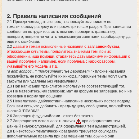
2. Правила написания сообщений
2.1 Прежде чем задать вопрос, воспользуйтесь поиском по
тематическому разделу или просмотрите сам раздел. При написании
сообщения потрудитесь хоть немного проверить грамматику,
поверьте, неприятно читать несвязанную запятыми тарабарщину, да
еще и с ошибками.
2.2
Давайте темам осмысленные названия
с заглавной буквы
,
отражающие суть темы, пользуйтесь значками тем, при их
оформлении, ища помощи, старайтесь дать максимум информации о
вашей проблеме, например, если проблема с карбюратором,
указывайте его модель и т д.
"а вот вопрос..."; "помогите!!!!"; "не работает "
- плохие названия,
пожалуйста, не используйте их никогда, подобные темы могут быть
закрыты или удалены без уведомления.
2.3 При написании транслитом используйте соответствующий тэг.
2.4 Не материтесь, как сапожник, мат на форуме не запрещен, но и не
возведен в норму при общении.
2.5 Нежелателен даблпостинг - написание нескольких постов подряд.
Если вам есть, что добавить к предыдущему сообщению, пользуйтесь
кнопкой "ПРАВКА"
2.6 Запрещен флуд смайлами - ответ без текста.
2.7 Запрещается использовать значок
при оформления тем.
Данный значок служебный, для оформления тем администрацией.
2.8 В некоторых тематических разделах требуется соблюдать
дополнительные правила при размещении тем, обычно они