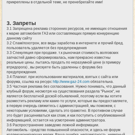
прикреплены в отдельной теме, не пренебрегайте ими!
3. Запреты
3.1 Запрещена реклама сторонних ресурсов, не имеющих отношения
к марке автомобиля ГАЗ или составляющих прямую конкуренцию
данному сайту
3.2 Спам/лохотрон, все виды заработка в интернете и прочий бред.
пользователь удаляется без предупреждения
3.3 Спекуляция при продаже. т.к рыночная стоимость волговских
запчастей давно сформировалась, нам прекрасно известны
реальные цены. пытаясь продать по неразумной цене (к примеру
втридорога) , вы рискуете быть удаленны с форума без
предупреждения.
3.4 Плагиат. при использовании материалов, взятых с сайта или
форума, ссылка на ресурс
http://www.gaz-24.com
обязательна.
3.5 Частная реклама без согласования. Нужно понимать, что данный
клубный форум, несмотря на существования раздела "Рынок", не
является бесплатной доской объявлений, поэтому если вы хотите
разместить рекламу или какие-то услуги, которые вы предоставляете,
в первую очередь свяжитесь с администрацией, мы поможем, с
некоторыми условиями, сделать это грамотно. В противном случае
это будет расцениваться как спам, и как поступить с опубликованной
информацией, остается на усмотрение администратора.
3.6 Распространение заведомо ложной информации.
Автомобиль - средство повышенной опасности, и здесь не форум
коллекционирующих марки. Ваша ошибка, неграмотность, неверный