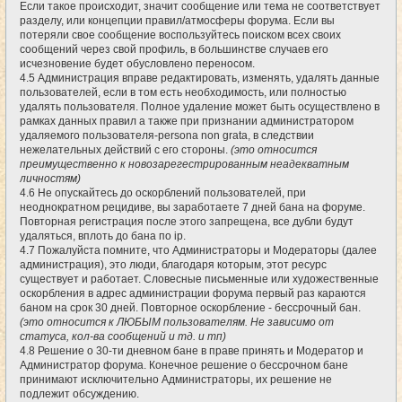
Если такое происходит, значит сообщение или тема не соответствует
разделу, или концепции правил/атмосферы форума. Если вы
потеряли свое сообщение воспользуйтесь поиском всех своих
сообщений через свой профиль, в большинстве случаев его
исчезновение будет обусловлено переносом.
4.5 Администрация вправе редактировать, изменять, удалять данные
пользователей, если в том есть необходимость, или полностью
удалять пользователя. Полное удаление может быть осуществлено в
рамках данных правил а также при признании администратором
удаляемого пользователя-persona non grata, в следствии
нежелательных действий с его стороны.
(это относится
преимущественно к новозарегестрированным неадекватным
личностям)
4.6 Не опускайтесь до оскорблений пользователей, при
неоднократном рецидиве, вы заработаете 7 дней бана на форуме.
Повторная регистрация после этого запрещена, все дубли будут
удаляться, вплоть до бана по ip.
4.7 Пожалуйста помните, что Администраторы и Модераторы (далее
администрация), это люди, благодаря которым, этот ресурс
существует и работает. Словесные письменные или художественные
оскорбления в адрес администрации форума первый раз караются
баном на срок 30 дней. Повторное оскорбление - бессрочный бан.
(это относится к ЛЮБЫМ пользователям. Не зависимо от
статуса, кол-ва сообщений и тд. и тп)
4.8 Решение о 30-ти дневном бане в праве принять и Модератор и
Администратор форума. Конечное решение о бессрочном бане
принимают исключительно Администраторы, их решение не
подлежит обсуждению.