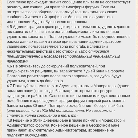
Если такое происходит, значит сообщение или тема не соответствует
разделу, или концепции правил/атмосферы форума. Если вы
потеряли свое сообщение воспользуйтесь поиском всех своих
сообщений через свой профиль, в большинстве случаев его
исчезновение будет обусловлено переносом.
4.5 Администрация вправе редактировать, изменять, удалять данные
пользователей, если в том есть необходимость, или полностью
удалять пользователя. Полное удаление может быть осуществлено в
рамках данных правил а также при признании администратором
удаляемого пользователя-persona non grata, в следствии
нежелательных действий с его стороны.
(это относится
преимущественно к новозарегестрированным неадекватным
личностям)
4.6 Не опускайтесь до оскорблений пользователей, при
неоднократном рецидиве, вы заработаете 7 дней бана на форуме.
Повторная регистрация после этого запрещена, все дубли будут
удаляться, вплоть до бана по ip.
4.7 Пожалуйста помните, что Администраторы и Модераторы (далее
администрация), это люди, благодаря которым, этот ресурс
существует и работает. Словесные письменные или художественные
оскорбления в адрес администрации форума первый раз караются
баном на срок 30 дней. Повторное оскорбление - бессрочный бан.
(это относится к ЛЮБЫМ пользователям. Не зависимо от
статуса, кол-ва сообщений и тд. и тп)
4.8 Решение о 30-ти дневном бане в праве принять и Модератор и
Администратор форума. Конечное решение о бессрочном бане
принимают исключительно Администраторы, их решение не
подлежит обсуждению.