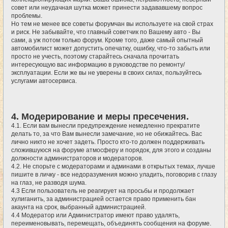
совет или неудачная шутка может принести задававшему вопрос
проблемы.
Но тем не менее все советы форумчан вы используете на свой страх
и риск. Не забывайте, что главный советчик по Вашему авто - Вы
сами, а уж потом только форум. Кроме того, даже самый опытный
автомобилист может допустить опечатку, ошибку, что-то забыть или
просто не учесть, поэтому старайтесь сначала прочитать
интересующую вас информацию в руководстве по ремонту/
эксплуатации. Если же вы не уверены в своих силах, пользуйтесь
услугами автосервиса.
4. Модерирование и меры пресечения.
4.1. Если вам вынесли предупреждение немедленно прекратите
делать то, за что Вам вынесли замечание, но не обижайтесь. Вас
лично никто не хочет задеть. Просто кто-то должен поддерживать
сложившуюся на форуме атмосферу и порядок, для этого и созданы
должности администраторов и модераторов.
4.2. Не спорьте с модераторами и админами в открытых темах, лучше
пишите в личку - все недоразумения можно уладить, поговорив с глазу
на глаз, не разводя шума.
4.3 Если пользователь не реагирует на просьбы и продолжает
хулиганить, за администрацией остается право применить бан
акаунта на срок, выбранный администрацией.
4.4 Модератор или Администратор имеют право удалять,
переименовывать, перемещать, объединять сообщения на форуме.