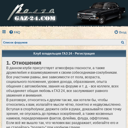
FAQ
Вход
П
Список форумов
о
и
с
Клуб владельцев ГАЗ 24 - Регистрация
к
1. Отношения
В данном клубе присутствует атмосфера гласности, а также
дружелюбия и взаимоуважения к своим собеседникам-соклубникам.
Все участники равны, вне зависимости от пола, возраста,
социального положения, уровня дохода, образования, опыта
общения с автомобилем, звания на форуме и т. д. - все коллеги, всех
объединяет общая любовь к ГАЗ 24, все заслуживают равного
уважения и внимания.
В разговоре, относитесь к другим так же, как хотели бы, чтобы
относились к вам, излагайте мысли чётко, понятно и недвусмысленно.
Вступая в спор/holywar, держите себя в руках, доказывайте свою точку
зрения, не опускаясь до прямых оскорблений, а также косвенных
намеков, передергивания фактов, флейма, флуда, оффтопика.
Если всё же вышло так, что человек вас раздражает, избегайте его и
не старайтесь "поддеть" при удобном случае.