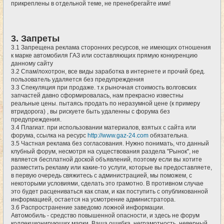
прикреплены в отдельной теме, не пренебрегайте ими!
3. Запреты
3.1 Запрещена реклама сторонних ресурсов, не имеющих отношения
к марке автомобиля ГАЗ или составляющих прямую конкуренцию
данному сайту
3.2 Спам/лохотрон, все виды заработка в интернете и прочий бред.
пользователь удаляется без предупреждения
3.3 Спекуляция при продаже. т.к рыночная стоимость волговских
запчастей давно сформировалась, нам прекрасно известны
реальные цены. пытаясь продать по неразумной цене (к примеру
втридорога) , вы рискуете быть удаленны с форума без
предупреждения.
3.4 Плагиат. при использовании материалов, взятых с сайта или
форума, ссылка на ресурс
http://www.gaz-24.com
обязательна.
3.5 Частная реклама без согласования. Нужно понимать, что данный
клубный форум, несмотря на существования раздела "Рынок", не
является бесплатной доской объявлений, поэтому если вы хотите
разместить рекламу или какие-то услуги, которые вы предоставляете,
в первую очередь свяжитесь с администрацией, мы поможем, с
некоторыми условиями, сделать это грамотно. В противном случае
это будет расцениваться как спам, и как поступить с опубликованной
информацией, остается на усмотрение администратора.
3.6 Распространение заведомо ложной информации.
Автомобиль - средство повышенной опасности, и здесь не форум
коллекционирующих марки. Ваша ошибка, неграмотность, неверный