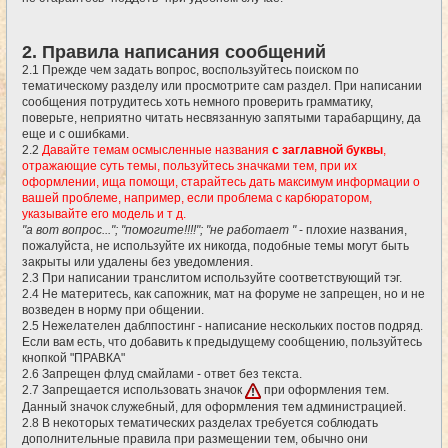
2. Правила написания сообщений
2.1 Прежде чем задать вопрос, воспользуйтесь поиском по
тематическому разделу или просмотрите сам раздел. При написании
сообщения потрудитесь хоть немного проверить грамматику,
поверьте, неприятно читать несвязанную запятыми тарабарщину, да
еще и с ошибками.
2.2
Давайте темам осмысленные названия
с заглавной буквы
,
отражающие суть темы, пользуйтесь значками тем, при их
оформлении, ища помощи, старайтесь дать максимум информации о
вашей проблеме, например, если проблема с карбюратором,
указывайте его модель и т д.
"а вот вопрос..."; "помогите!!!!"; "не работает "
- плохие названия,
пожалуйста, не используйте их никогда, подобные темы могут быть
закрыты или удалены без уведомления.
2.3 При написании транслитом используйте соответствующий тэг.
2.4 Не материтесь, как сапожник, мат на форуме не запрещен, но и не
возведен в норму при общении.
2.5 Нежелателен даблпостинг - написание нескольких постов подряд.
Если вам есть, что добавить к предыдущему сообщению, пользуйтесь
кнопкой "ПРАВКА"
2.6 Запрещен флуд смайлами - ответ без текста.
2.7 Запрещается использовать значок
при оформления тем.
Данный значок служебный, для оформления тем администрацией.
2.8 В некоторых тематических разделах требуется соблюдать
дополнительные правила при размещении тем, обычно они