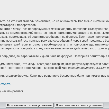
 то, за что Вам вынесли замечание, но не обижайтесь. Вас лично никто не х
страторов и модераторов.
ишите в личку - все недоразумения можно уладить, поговорив с глазу на глаз
нить, за администрацией остается право применить бан акаунта на срок, вы
вать, перемещать, объединять сообщения на форуме. Если такое происходит
ие воспользуйтесь поиском всех своих сообщений через свой профиль, в бо
пользователей, если в том есть необходимость, или полностью удалять пол
еля-persona non grata, в следствии нежелательных действий с его стороны.
 рецидиве, вы заработаете 7 дней бана на форуме. Повторная регистрация по
дминистрация), это люди, благодаря которым, этот ресурс существует и раб
дней. Повторное оскорбление - бессрочный бан.
(это относится к ЛЮБЫМ по
Администратор форума. Конечное решение о бессрочном бане принимают иск
родаже.
у нас понравится.