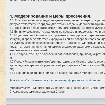
4. Модерирование и меры пресечения.
4.1. Если вам вынесли предупреждение немедленно прекратите делать
форуме атмосферу и порядок, для этого и созданы должности админи
4.2. Не спорьте с модераторами и админами в открытых темах, лучше п
4.3 Если пользователь не реагирует на просьбы и продолжает хулига
4.4 Модератор или Администратор имеют право удалять, переименовы
концепции правил/атмосферы форума. Если вы потеряли свое сообщен
4.5 Администрация вправе редактировать, изменять, удалять данные 
правил а также при признании администратором удаляемого пользоват
неадекватным личностям)
4.6 Не опускайтесь до оскорблений пользователей, при неоднократном
ip.
4.7 Пожалуйста помните, что Администраторы и Модераторы (далее а
адрес администрации форума первый раз караются баном на срок 30 
тп)
4.8 Решение о 30-ти дневном бане в праве принять и Модератор и 
Также просьба ознакомиться с правилами оформления сообщений о п
Желаем удачи! Надеемся, что мы нашли в Вас нового друга, и что Вам 
С уважением, администрация gaz-24.com