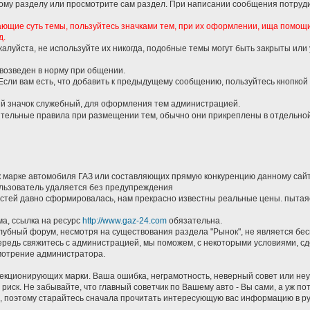
кому разделу или просмотрите сам раздел. При написании сообщения потруди
ающие суть темы, пользуйтесь значками тем, при их оформлении, ища помощ
д.
жалуйста, не используйте их никогда, подобные темы могут быть закрыты или
 возведен в норму при общении.
 Если вам есть, что добавить к предыдущему сообщению, пользуйтесь кнопкой
й значок служебный, для оформления тем администрацией.
ительные правила при размещении тем, обычно они прикреплены в отдельной
к марке автомобиля ГАЗ или составляющих прямую конкуренцию данному сай
пользователь удаляется без предупреждения
астей давно сформировалась, нам прекрасно известны реальные цены. пытаяс
ма, ссылка на ресурс
http://www.gaz-24.com
обязательна.
клубный форум, несмотря на существования раздела "Рынок", не является бе
чередь свяжитесь с администрацией, мы поможем, с некоторыми условиями, сд
смотрение администратора.
лекционирующих марки. Ваша ошибка, неграмотность, неверный совет или не
 риск. Не забывайте, что главный советчик по Вашему авто - Вы сами, а уж 
ть, поэтому старайтесь сначала прочитать интересующую вас информацию в ру