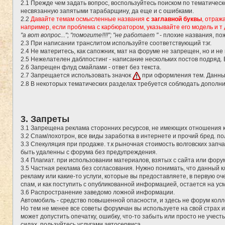
2.1 Прежде чем задать вопрос, воспользуйтесь поиском по тематичес
несвязанную запятыми тарабарщину, да еще и с ошибками.
2.2
Давайте темам осмысленные названия
с заглавной буквы
, отраж
например, если проблема с карбюратором, указывайте его модель и т 
"а вот вопрос..."; "помогите!!!!"; "не работает "
- плохие названия, по
2.3 При написании транслитом используйте соответствующий тэг.
2.4 Не материтесь, как сапожник, мат на форуме не запрещен, но и не
2.5 Нежелателен даблпостинг - написание нескольких постов подряд.
2.6 Запрещен флуд смайлами - ответ без текста.
2.7 Запрещается использовать значок
при оформления тем. Данны
2.8 В некоторых тематических разделах требуется соблюдать дополн
3. Запреты
3.1 Запрещена реклама сторонних ресурсов, не имеющих отношения 
3.2 Спам/лохотрон, все виды заработка в интернете и прочий бред. 
3.3 Спекуляция при продаже. т.к рыночная стоимость волговских запч
быть удаленны с форума без предупреждения.
3.4 Плагиат. при использовании материалов, взятых с сайта или фору
3.5 Частная реклама без согласования. Нужно понимать, что данный 
рекламу или какие-то услуги, которые вы предоставляете, в первую о
спам, и как поступить с опубликованной информацией, остается на у
3.6 Распространение заведомо ложной информации.
Автомобиль - средство повышенной опасности, и здесь не форум кол
Но тем не менее все советы форумчан вы используете на свой страх и
может допустить опечатку, ошибку, что-то забыть или просто не учес
силах, пользуйтесь услугами автосервиса.