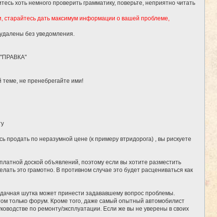
тесь хоть немного проверить грамматику, поверьте, неприятно читать
и, старайтесь дать максимум информации о вашей проблеме,
 удалены без уведомления.
 "ПРАВКА"
 теме, не пренебрегайте ими!
ту
ь продать по неразумной цене (к примеру втридорога) , вы рискуете
сплатной доской объявлений, поэтому если вы хотите разместить
елать это грамотно. В противном случае это будет расцениваться как
удачная шутка может принести задававшему вопрос проблемы.
потом только форум. Кроме того, даже самый опытный автомобилист
ководстве по ремонту/эксплуатации. Если же вы не уверены в своих