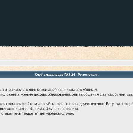
Клуб владельцев ГАЗ 24 - Регистрация
ия и взаимоуважения к своим собеседникам-соклубникам.
 положения, уровня дохода, образования, опыта общения с автомобилем, звани
лись к вам, излагайте мысли чётко, понятно и недвусмысленно. Вступая в спор/
ергивания фактов, флейма, флуда, оффтопика.
е старайтесь "поддеть" при удобном случае.