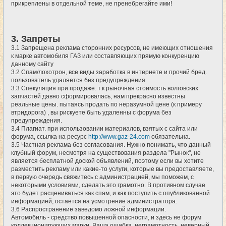
прикреплены в отдельной теме, не пренебрегайте ими!
3. Запреты
3.1 Запрещена реклама сторонних ресурсов, не имеющих отношения
к марке автомобиля ГАЗ или составляющих прямую конкуренцию
данному сайту
3.2 Спам/лохотрон, все виды заработка в интернете и прочий бред.
пользователь удаляется без предупреждения
3.3 Спекуляция при продаже. т.к рыночная стоимость волговских
запчастей давно сформировалась, нам прекрасно известны
реальные цены. пытаясь продать по неразумной цене (к примеру
втридорога) , вы рискуете быть удаленны с форума без
предупреждения.
3.4 Плагиат. при использовании материалов, взятых с сайта или
форума, ссылка на ресурс
http://www.gaz-24.com
обязательна.
3.5 Частная реклама без согласования. Нужно понимать, что данный
клубный форум, несмотря на существования раздела "Рынок", не
является бесплатной доской объявлений, поэтому если вы хотите
разместить рекламу или какие-то услуги, которые вы предоставляете,
в первую очередь свяжитесь с администрацией, мы поможем, с
некоторыми условиями, сделать это грамотно. В противном случае
это будет расцениваться как спам, и как поступить с опубликованной
информацией, остается на усмотрение администратора.
3.6 Распространение заведомо ложной информации.
Автомобиль - средство повышенной опасности, и здесь не форум
коллекционирующих марки. Ваша ошибка, неграмотность, неверный