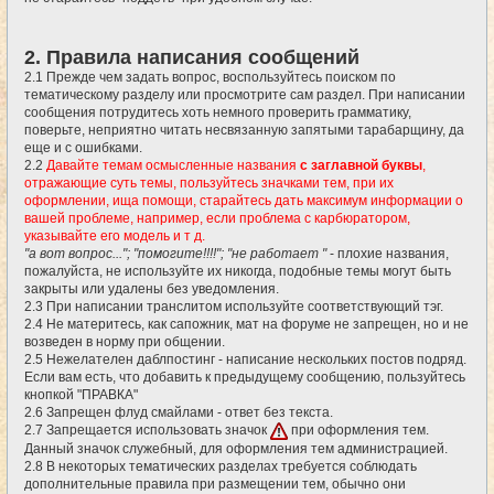
2. Правила написания сообщений
2.1 Прежде чем задать вопрос, воспользуйтесь поиском по
тематическому разделу или просмотрите сам раздел. При написании
сообщения потрудитесь хоть немного проверить грамматику,
поверьте, неприятно читать несвязанную запятыми тарабарщину, да
еще и с ошибками.
2.2
Давайте темам осмысленные названия
с заглавной буквы
,
отражающие суть темы, пользуйтесь значками тем, при их
оформлении, ища помощи, старайтесь дать максимум информации о
вашей проблеме, например, если проблема с карбюратором,
указывайте его модель и т д.
"а вот вопрос..."; "помогите!!!!"; "не работает "
- плохие названия,
пожалуйста, не используйте их никогда, подобные темы могут быть
закрыты или удалены без уведомления.
2.3 При написании транслитом используйте соответствующий тэг.
2.4 Не материтесь, как сапожник, мат на форуме не запрещен, но и не
возведен в норму при общении.
2.5 Нежелателен даблпостинг - написание нескольких постов подряд.
Если вам есть, что добавить к предыдущему сообщению, пользуйтесь
кнопкой "ПРАВКА"
2.6 Запрещен флуд смайлами - ответ без текста.
2.7 Запрещается использовать значок
при оформления тем.
Данный значок служебный, для оформления тем администрацией.
2.8 В некоторых тематических разделах требуется соблюдать
дополнительные правила при размещении тем, обычно они