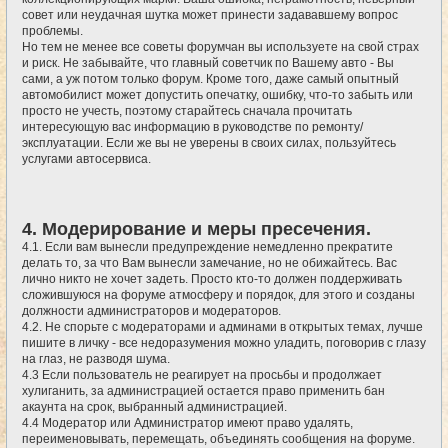
совет или неудачная шутка может принести задававшему вопрос
проблемы.
Но тем не менее все советы форумчан вы используете на свой страх
и риск. Не забывайте, что главный советчик по Вашему авто - Вы
сами, а уж потом только форум. Кроме того, даже самый опытный
автомобилист может допустить опечатку, ошибку, что-то забыть или
просто не учесть, поэтому старайтесь сначала прочитать
интересующую вас информацию в руководстве по ремонту/
эксплуатации. Если же вы не уверены в своих силах, пользуйтесь
услугами автосервиса.
4. Модерирование и меры пресечения.
4.1. Если вам вынесли предупреждение немедленно прекратите
делать то, за что Вам вынесли замечание, но не обижайтесь. Вас
лично никто не хочет задеть. Просто кто-то должен поддерживать
сложившуюся на форуме атмосферу и порядок, для этого и созданы
должности администраторов и модераторов.
4.2. Не спорьте с модераторами и админами в открытых темах, лучше
пишите в личку - все недоразумения можно уладить, поговорив с глазу
на глаз, не разводя шума.
4.3 Если пользователь не реагирует на просьбы и продолжает
хулиганить, за администрацией остается право применить бан
акаунта на срок, выбранный администрацией.
4.4 Модератор или Администратор имеют право удалять,
переименовывать, перемещать, объединять сообщения на форуме.