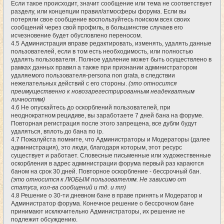
Если такое происходит, значит сообщение или тема не соответствует
разделу, или концепции правил/атмосферы форума. Если вы
потеряли свое сообщение воспользуйтесь поиском всех своих
сообщений через свой профиль, в большинстве случаев его
исчезновение будет обусловлено переносом.
4.5 Администрация вправе редактировать, изменять, удалять данные
пользователей, если в том есть необходимость, или полностью
удалять пользователя. Полное удаление может быть осуществлено в
рамках данных правил а также при признании администратором
удаляемого пользователя-persona non grata, в следствии
нежелательных действий с его стороны.
(это относится
преимущественно к новозарегестрированным неадекватным
личностям)
4.6 Не опускайтесь до оскорблений пользователей, при
неоднократном рецидиве, вы заработаете 7 дней бана на форуме.
Повторная регистрация после этого запрещена, все дубли будут
удаляться, вплоть до бана по ip.
4.7 Пожалуйста помните, что Администраторы и Модераторы (далее
администрация), это люди, благодаря которым, этот ресурс
существует и работает. Словесные письменные или художественные
оскорбления в адрес администрации форума первый раз караются
баном на срок 30 дней. Повторное оскорбление - бессрочный бан.
(это относится к ЛЮБЫМ пользователям. Не зависимо от
статуса, кол-ва сообщений и тд. и тп)
4.8 Решение о 30-ти дневном бане в праве принять и Модератор и
Администратор форума. Конечное решение о бессрочном бане
принимают исключительно Администраторы, их решение не
подлежит обсуждению.