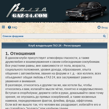
FAQ
Вход
П
Список форумов
о
и
с
Клуб владельцев ГАЗ 24 - Регистрация
к
1. Отношения
В данном клубе присутствует атмосфера гласности, а также
дружелюбия и взаимоуважения к своим собеседникам-соклубникам.
Все участники равны, вне зависимости от пола, возраста,
социального положения, уровня дохода, образования, опыта
общения с автомобилем, звания на форуме и т. д. - все коллеги, всех
объединяет общая любовь к ГАЗ 24, все заслуживают равного
уважения и внимания.
В разговоре, относитесь к другим так же, как хотели бы, чтобы
относились к вам, излагайте мысли чётко, понятно и недвусмысленно.
Вступая в спор/holywar, держите себя в руках, доказывайте свою точку
зрения, не опускаясь до прямых оскорблений, а также косвенных
намеков, передергивания фактов, флейма, флуда, оффтопика.
Если всё же вышло так, что человек вас раздражает, избегайте его и
не старайтесь "поддеть" при удобном случае.