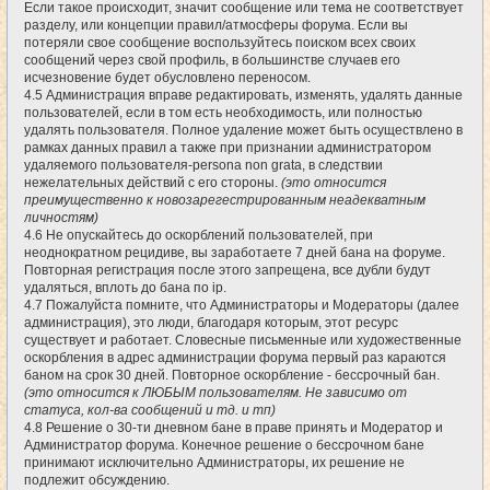
Если такое происходит, значит сообщение или тема не соответствует
разделу, или концепции правил/атмосферы форума. Если вы
потеряли свое сообщение воспользуйтесь поиском всех своих
сообщений через свой профиль, в большинстве случаев его
исчезновение будет обусловлено переносом.
4.5 Администрация вправе редактировать, изменять, удалять данные
пользователей, если в том есть необходимость, или полностью
удалять пользователя. Полное удаление может быть осуществлено в
рамках данных правил а также при признании администратором
удаляемого пользователя-persona non grata, в следствии
нежелательных действий с его стороны.
(это относится
преимущественно к новозарегестрированным неадекватным
личностям)
4.6 Не опускайтесь до оскорблений пользователей, при
неоднократном рецидиве, вы заработаете 7 дней бана на форуме.
Повторная регистрация после этого запрещена, все дубли будут
удаляться, вплоть до бана по ip.
4.7 Пожалуйста помните, что Администраторы и Модераторы (далее
администрация), это люди, благодаря которым, этот ресурс
существует и работает. Словесные письменные или художественные
оскорбления в адрес администрации форума первый раз караются
баном на срок 30 дней. Повторное оскорбление - бессрочный бан.
(это относится к ЛЮБЫМ пользователям. Не зависимо от
статуса, кол-ва сообщений и тд. и тп)
4.8 Решение о 30-ти дневном бане в праве принять и Модератор и
Администратор форума. Конечное решение о бессрочном бане
принимают исключительно Администраторы, их решение не
подлежит обсуждению.