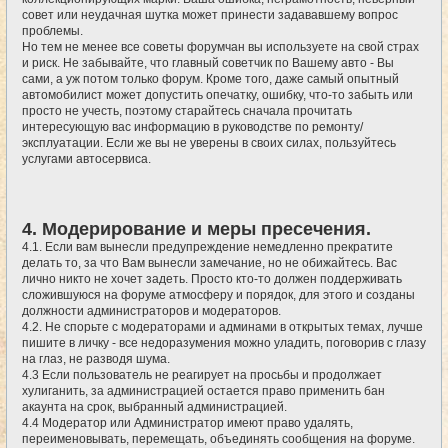
совет или неудачная шутка может принести задававшему вопрос
проблемы.
Но тем не менее все советы форумчан вы используете на свой страх
и риск. Не забывайте, что главный советчик по Вашему авто - Вы
сами, а уж потом только форум. Кроме того, даже самый опытный
автомобилист может допустить опечатку, ошибку, что-то забыть или
просто не учесть, поэтому старайтесь сначала прочитать
интересующую вас информацию в руководстве по ремонту/
эксплуатации. Если же вы не уверены в своих силах, пользуйтесь
услугами автосервиса.
4. Модерирование и меры пресечения.
4.1. Если вам вынесли предупреждение немедленно прекратите
делать то, за что Вам вынесли замечание, но не обижайтесь. Вас
лично никто не хочет задеть. Просто кто-то должен поддерживать
сложившуюся на форуме атмосферу и порядок, для этого и созданы
должности администраторов и модераторов.
4.2. Не спорьте с модераторами и админами в открытых темах, лучше
пишите в личку - все недоразумения можно уладить, поговорив с глазу
на глаз, не разводя шума.
4.3 Если пользователь не реагирует на просьбы и продолжает
хулиганить, за администрацией остается право применить бан
акаунта на срок, выбранный администрацией.
4.4 Модератор или Администратор имеют право удалять,
переименовывать, перемещать, объединять сообщения на форуме.