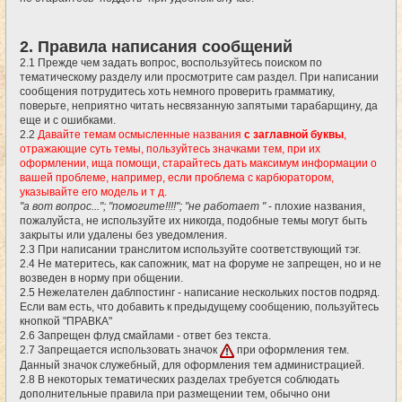
2. Правила написания сообщений
2.1 Прежде чем задать вопрос, воспользуйтесь поиском по
тематическому разделу или просмотрите сам раздел. При написании
сообщения потрудитесь хоть немного проверить грамматику,
поверьте, неприятно читать несвязанную запятыми тарабарщину, да
еще и с ошибками.
2.2
Давайте темам осмысленные названия
с заглавной буквы
,
отражающие суть темы, пользуйтесь значками тем, при их
оформлении, ища помощи, старайтесь дать максимум информации о
вашей проблеме, например, если проблема с карбюратором,
указывайте его модель и т д.
"а вот вопрос..."; "помогите!!!!"; "не работает "
- плохие названия,
пожалуйста, не используйте их никогда, подобные темы могут быть
закрыты или удалены без уведомления.
2.3 При написании транслитом используйте соответствующий тэг.
2.4 Не материтесь, как сапожник, мат на форуме не запрещен, но и не
возведен в норму при общении.
2.5 Нежелателен даблпостинг - написание нескольких постов подряд.
Если вам есть, что добавить к предыдущему сообщению, пользуйтесь
кнопкой "ПРАВКА"
2.6 Запрещен флуд смайлами - ответ без текста.
2.7 Запрещается использовать значок
при оформления тем.
Данный значок служебный, для оформления тем администрацией.
2.8 В некоторых тематических разделах требуется соблюдать
дополнительные правила при размещении тем, обычно они