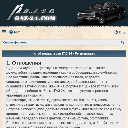
FAQ
Вход
П
Список форумов
о
и
с
Клуб владельцев ГАЗ 24 - Регистрация
к
1. Отношения
В данном клубе присутствует атмосфера гласности, а также
дружелюбия и взаимоуважения к своим собеседникам-соклубникам.
Все участники равны, вне зависимости от пола, возраста,
социального положения, уровня дохода, образования, опыта
общения с автомобилем, звания на форуме и т. д. - все коллеги, всех
объединяет общая любовь к ГАЗ 24, все заслуживают равного
уважения и внимания.
В разговоре, относитесь к другим так же, как хотели бы, чтобы
относились к вам, излагайте мысли чётко, понятно и недвусмысленно.
Вступая в спор/holywar, держите себя в руках, доказывайте свою точку
зрения, не опускаясь до прямых оскорблений, а также косвенных
намеков, передергивания фактов, флейма, флуда, оффтопика.
Если всё же вышло так, что человек вас раздражает, избегайте его и
не старайтесь "поддеть" при удобном случае.