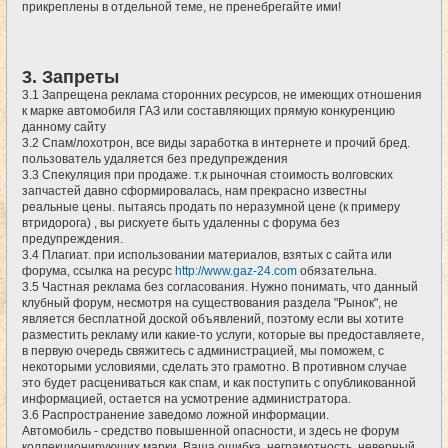
прикреплены в отдельной теме, не пренебрегайте ими!
3. Запреты
3.1 Запрещена реклама сторонних ресурсов, не имеющих отношения
к марке автомобиля ГАЗ или составляющих прямую конкуренцию
данному сайту
3.2 Спам/лохотрон, все виды заработка в интернете и прочий бред.
пользователь удаляется без предупреждения
3.3 Спекуляция при продаже. т.к рыночная стоимость волговских
запчастей давно сформировалась, нам прекрасно известны
реальные цены. пытаясь продать по неразумной цене (к примеру
втридорога) , вы рискуете быть удаленны с форума без
предупреждения.
3.4 Плагиат. при использовании материалов, взятых с сайта или
форума, ссылка на ресурс
http://www.gaz-24.com
обязательна.
3.5 Частная реклама без согласования. Нужно понимать, что данный
клубный форум, несмотря на существования раздела "Рынок", не
является бесплатной доской объявлений, поэтому если вы хотите
разместить рекламу или какие-то услуги, которые вы предоставляете,
в первую очередь свяжитесь с администрацией, мы поможем, с
некоторыми условиями, сделать это грамотно. В противном случае
это будет расцениваться как спам, и как поступить с опубликованной
информацией, остается на усмотрение администратора.
3.6 Распространение заведомо ложной информации.
Автомобиль - средство повышенной опасности, и здесь не форум
коллекционирующих марки. Ваша ошибка, неграмотность, неверный