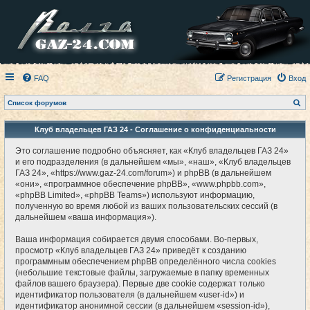
FAQ
Регистрация
Вход
П
Список форумов
о
и
с
Клуб владельцев ГАЗ 24 - Соглашение о конфиденциальности
к
Это соглашение подробно объясняет, как «Клуб владельцев ГАЗ 24»
и его подразделения (в дальнейшем «мы», «наш», «Клуб владельцев
ГАЗ 24», «https://www.gaz-24.com/forum») и phpBB (в дальнейшем
«они», «программное обеспечение phpBB», «www.phpbb.com»,
«phpBB Limited», «phpBB Teams») используют информацию,
полученную во время любой из ваших пользовательских сессий (в
дальнейшем «ваша информация»).
Ваша информация собирается двумя способами. Во-первых,
просмотр «Клуб владельцев ГАЗ 24» приведёт к созданию
программным обеспечением phpBB определённого числа cookies
(небольшие текстовые файлы, загружаемые в папку временных
файлов вашего браузера). Первые две cookie содержат только
идентификатор пользователя (в дальнейшем «user-id») и
идентификатор анонимной сессии (в дальнейшем «session-id»),