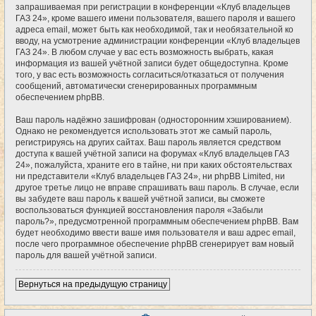
запрашиваемая при регистрации в конференции «Клуб владельцев
ГАЗ 24», кроме вашего имени пользователя, вашего пароля и вашего
адреса email, может быть как необходимой, так и необязательной ко
вводу, на усмотрение администрации конференции «Клуб владельцев
ГАЗ 24». В любом случае у вас есть возможность выбрать, какая
информация из вашей учётной записи будет общедоступна. Кроме
того, у вас есть возможность согласиться/отказаться от получения
сообщений, автоматически сгенерированных программным
обеспечением phpBB.
Ваш пароль надёжно зашифрован (односторонним хэшированием).
Однако не рекомендуется использовать этот же самый пароль,
регистрируясь на других сайтах. Ваш пароль является средством
доступа к вашей учётной записи на форумах «Клуб владельцев ГАЗ
24», пожалуйста, храните его в тайне, ни при каких обстоятельствах
ни представители «Клуб владельцев ГАЗ 24», ни phpBB Limited, ни
другое третье лицо не вправе спрашивать ваш пароль. В случае, если
вы забудете ваш пароль к вашей учётной записи, вы сможете
воспользоваться функцией восстановления пароля «Забыли
пароль?», предусмотренной программным обеспечением phpBB. Вам
будет необходимо ввести ваше имя пользователя и ваш адрес email,
после чего программное обеспечение phpBB сгенерирует вам новый
пароль для вашей учётной записи.
Вернуться на предыдущую страницу