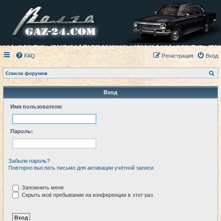
FAQ
Регистрация
Вход
П
Список форумов
о
и
с
Вход
к
Имя пользователя:
Пароль:
Забыли пароль?
Повторно выслать письмо для активации учётной записи
Запомнить меня
Скрыть моё пребывание на конференции в этот раз