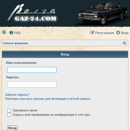
FAQ
Регистрация
Вход
П
Список форумов
о
и
с
Вход
к
Имя пользователя:
Пароль:
Забыли пароль?
Повторно выслать письмо для активации учётной записи
Запомнить меня
Скрыть моё пребывание на конференции в этот раз