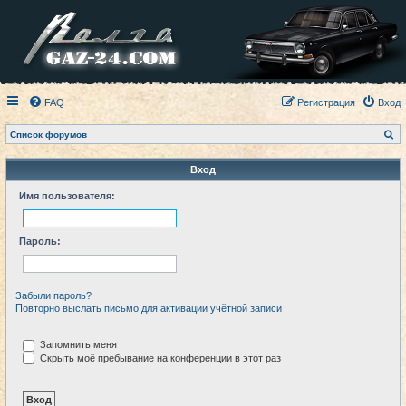
FAQ
Регистрация
Вход
П
Список форумов
о
и
с
Вход
к
Имя пользователя:
Пароль:
Забыли пароль?
Повторно выслать письмо для активации учётной записи
Запомнить меня
Скрыть моё пребывание на конференции в этот раз