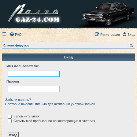
FAQ
Регистрация
Вход
П
Список форумов
о
и
с
Вход
к
Имя пользователя:
Пароль:
Забыли пароль?
Повторно выслать письмо для активации учётной записи
Запомнить меня
Скрыть моё пребывание на конференции в этот раз