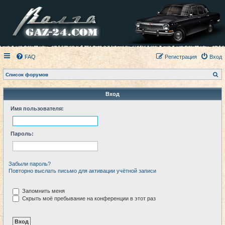
FAQ
Регистрация
Вход
П
Список форумов
о
и
с
Вход
к
Имя пользователя:
Пароль:
Забыли пароль?
Повторно выслать письмо для активации учётной записи
Запомнить меня
Скрыть моё пребывание на конференции в этот раз