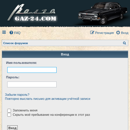
FAQ
Регистрация
Вход
П
Список форумов
о
и
с
Вход
к
Имя пользователя:
Пароль:
Забыли пароль?
Повторно выслать письмо для активации учётной записи
Запомнить меня
Скрыть моё пребывание на конференции в этот раз