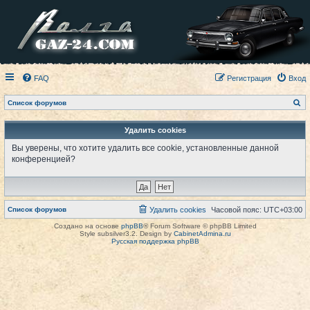
FAQ
Регистрация
Вход
П
Список форумов
о
и
с
Удалить cookies
к
Вы уверены, что хотите удалить все cookie, установленные данной
конференцией?
Список форумов
Удалить cookies
Часовой пояс:
UTC+03:00
Создано на основе
phpBB
® Forum Software © phpBB Limited
Style subsilver3.2. Design by
CabinetAdmina.ru
Русская поддержка phpBB