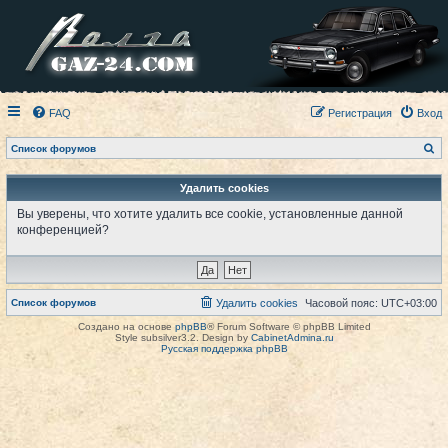
FAQ
Регистрация
Вход
П
Список форумов
о
и
с
Удалить cookies
к
Вы уверены, что хотите удалить все cookie, установленные данной
конференцией?
Список форумов
Удалить cookies
Часовой пояс:
UTC+03:00
Создано на основе
phpBB
® Forum Software © phpBB Limited
Style subsilver3.2. Design by
CabinetAdmina.ru
Русская поддержка phpBB