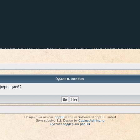
Удалить cookies
онференцией?
Создано на основе
phpBB
® Forum Software © phpBB Limited
Style subsilver3.2. Design by
CabinetAdmina.ru
Русская поддержка phpBB