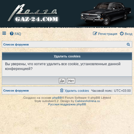
FAQ
Регистрация
Вход
П
Список форумов
о
и
с
Удалить cookies
к
Вы уверены, что хотите удалить все cookie, установленные данной
конференцией?
Список форумов
Удалить cookies
Часовой пояс:
UTC+03:00
Создано на основе
phpBB
® Forum Software © phpBB Limited
Style subsilver3.2. Design by
CabinetAdmina.ru
Русская поддержка phpBB