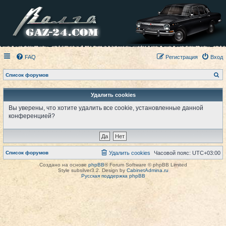
FAQ
Регистрация
Вход
П
Список форумов
о
и
с
Удалить cookies
к
Вы уверены, что хотите удалить все cookie, установленные данной
конференцией?
Список форумов
Удалить cookies
Часовой пояс:
UTC+03:00
Создано на основе
phpBB
® Forum Software © phpBB Limited
Style subsilver3.2. Design by
CabinetAdmina.ru
Русская поддержка phpBB