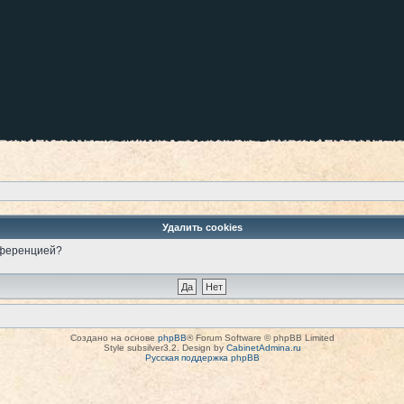
Удалить cookies
онференцией?
Создано на основе
phpBB
® Forum Software © phpBB Limited
Style subsilver3.2. Design by
CabinetAdmina.ru
Русская поддержка phpBB