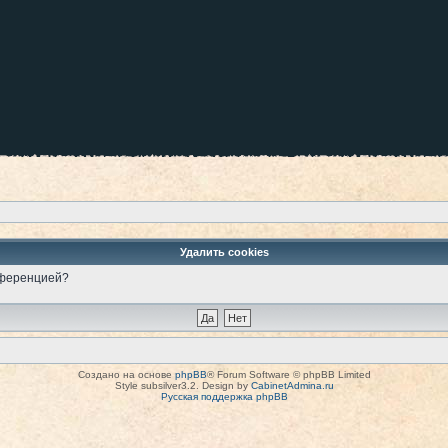
Удалить cookies
онференцией?
Создано на основе
phpBB
® Forum Software © phpBB Limited
Style subsilver3.2. Design by
CabinetAdmina.ru
Русская поддержка phpBB