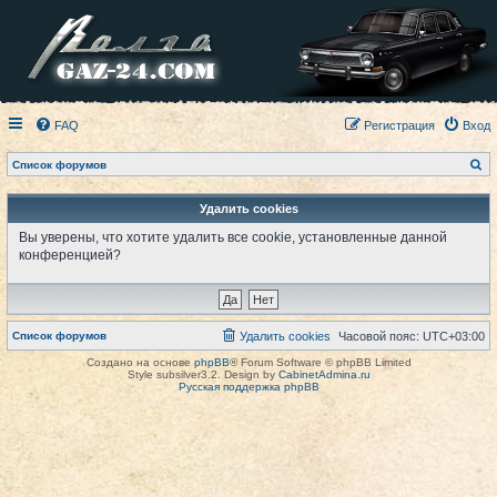
FAQ
Регистрация
Вход
П
Список форумов
о
и
с
Удалить cookies
к
Вы уверены, что хотите удалить все cookie, установленные данной
конференцией?
Список форумов
Удалить cookies
Часовой пояс:
UTC+03:00
Создано на основе
phpBB
® Forum Software © phpBB Limited
Style subsilver3.2. Design by
CabinetAdmina.ru
Русская поддержка phpBB