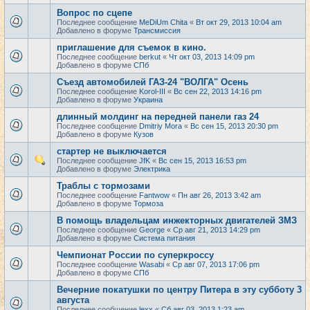
Вопрос по сцепе
Последнее сообщение
MeDiUm Chita
«
Вт окт 29, 2013 10:04 am
Добавлено в форуме
Трансмиссия
приглашение для съемок в кино.
Последнее сообщение
berkut
«
Чт окт 03, 2013 14:09 pm
Добавлено в форуме
СПб
Съезд автомобилей ГАЗ-24 "ВОЛГА" Осень
Последнее сообщение
Korol-III
«
Вс сен 22, 2013 14:16 pm
Добавлено в форуме
Украина
длинный молдинг на передней панели газ 24
Последнее сообщение
Dmitriy Mora
«
Вс сен 15, 2013 20:30 pm
Добавлено в форуме
Кузов
стартер не выключается
Последнее сообщение
JfK
«
Вс сен 15, 2013 16:53 pm
Добавлено в форуме
Электрика
Траблы с тормозами
Последнее сообщение
Fantwow
«
Пн авг 26, 2013 3:42 am
Добавлено в форуме
Тормоза
В помощь владельцам инжекторных двигателей ЗМЗ
Последнее сообщение
George
«
Ср авг 21, 2013 14:29 pm
Добавлено в форуме
Система питания
Чемпионат России по суперкроссу
Последнее сообщение
Wasabi
«
Ср авг 07, 2013 17:06 pm
Добавлено в форуме
СПб
Вечерние покатушки по центру Питера в эту субботу 3
августа
Последнее сообщение
lexx
«
Сб авг 03, 2013 1:23 am