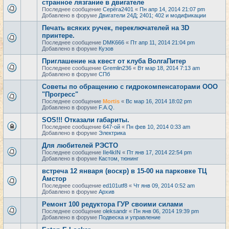
странное лязгание в двигателе
Последнее сообщение
Серёга2401
«
Пн апр 14, 2014 21:07 pm
Добавлено в форуме
Двигатели 24Д; 2401; 402 и модификации
Печать всяких ручек, переключателей на 3D
принтере.
Последнее сообщение
DMK666
«
Пт апр 11, 2014 21:04 pm
Добавлено в форуме
Кузов
Приглашение на квест от клуба ВолгаПитер
Последнее сообщение
Gremlin236
«
Вт мар 18, 2014 7:13 am
Добавлено в форуме
СПб
Советы по обращению с гидрокомпенсаторами ООО
"Прогресс"
Последнее сообщение
Mortis
«
Вс мар 16, 2014 18:02 pm
Добавлено в форуме
F.A.Q.
SOS!!! Отказали габариты.
Последнее сообщение
647-ой
«
Пн фев 10, 2014 0:33 am
Добавлено в форуме
Электрика
Для любителей РЭСТО
Последнее сообщение
IIe4kIN
«
Пт янв 17, 2014 22:54 pm
Добавлено в форуме
Кастом, тюнинг
встреча 12 января (воскр) в 15-00 на парковке ТЦ
Амстор
Последнее сообщение
ed101utf8
«
Чт янв 09, 2014 0:52 am
Добавлено в форуме
Архив
Ремонт 100 редуктора ГУР своими силами
Последнее сообщение
oleksandr
«
Пн янв 06, 2014 19:39 pm
Добавлено в форуме
Подвеска и управление