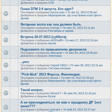
Добавлено в форуме
СПб
Гонки DTM 2-4 августа. Кто едет?
Последнее сообщение
Aurora man
«
Чт авг 01, 2013 0:39 am
Добавлено в форуме
Мероприятия, где участвовал клуб (фото-
архив)
Янтарная волга как она должна быть
Последнее сообщение
George
«
Пн июл 22, 2013 23:11 pm
Добавлено в форуме
Разговоры в гараже
Встреча 20.07.2013 (суббота)
Последнее сообщение
ed101utf8
«
Ср июл 17, 2013 22:10 pm
Добавлено в форуме
Архив
Подскажите по прерывателю дворников
Последнее сообщение
oleksandr
«
Чт июл 04, 2013 18:39 pm
Добавлено в форуме
Электрика
..упгс
Последнее сообщение
Сергей 33021
«
Пт июн 28, 2013 23:31 pm
Добавлено в форуме
Система питания
"Pick-Nick" 2013 Форсса, Финляндия.
Последнее сообщение
drrock
«
Ср июн 19, 2013 22:36 pm
Добавлено в форуме
Мероприятия, где участвовал клуб (фото-
архив)
Такой вопрос.
Последнее сообщение
Dimon77
«
Вт июн 04, 2013 21:16 pm
Добавлено в форуме
Кузов
А не присоедениться ли нам к празднику ДР 1ого
июня???
Последнее сообщение
prizrack
«
Чт май 23, 2013 22:27 pm