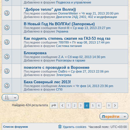
Добавлено в форуме
Подвеска и управление
"Доброе тепло" для Волги))
Последнее сообщение
DonnerWetter
«
Чт мар 21, 2013 20:00 pm
Добавлено в форуме
Двигатели 24Д; 2401; 402 и модификации
В Новый Год На ВОЛГАх! (Запорожье)
Последнее сообщение
Korol-III
«
Ср мар 13, 2013 23:27 pm
Добавлено в форуме
Украина
Как поднять степень сжатия на ГАЗ-53 под газ
Последнее сообщение
789789
«
Пт мар 08, 2013 17:44 pm
Добавлено в форуме
Система питания
Блокировка
Последнее сообщение
Z.A.
«
Сб мар 02, 2013 14:30 pm
Добавлено в форуме
Разговоры в гараже
помогите с проводкой в Воронеже
Последнее сообщение
DaBro
«
Ср фев 27, 2013 22:06 pm
Добавлено в форуме
Электрика
Баха Северный лес 2013!
Последнее сообщение
Алексеич
«
Чт фев 14, 2013 23:36 pm
Добавлено в форуме
СПб
Страница
4
из
9
1
2
3
4
5
6
9
Найдено 424 результата
Пред.
След.
…
Перейти
Список форумов
Удалить cookies
Часовой пояс:
UTC+03:00