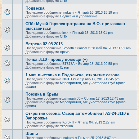
Добавлено в форуме
СПб
Подвеска
Последнее сообщение
Inukami
«
Чт май 16, 2013 18:19 pm
Добавлено в форуме
Подвеска и управление
СПб: Музей Горэлектротранса на В.О. приглашает
выставиться
Последнее сообщение
lexx
«
Пн май 13, 2013 13:01 pm
Добавлено в форуме
СПб
Встреча 02.05.2013
Последнее сообщение
Smooth Criminal
«
Сб май 04, 2013 11:51 am
Добавлено в форуме
Архив
Печка 3110 - прошу помощи (+)
Последнее сообщение
BT878A
«
Вс апр 28, 2013 20:58 pm
Добавлено в форуме
Кузов
1 мая выставка в Подольске, открытие сезона.
Последнее сообщение
NIKITOS
«
Ср апр 17, 2013 12:45 pm
Добавлено в форуме
Мероприятия, где участвовал клуб (фото-
архив)
Поездка в Крым
Последнее сообщение
дмитрий 85
«
Ср апр 17, 2013 12:43 pm
Добавлено в форуме
Мероприятия, где участвовал клуб (фото-
архив)
Открытие сезона. Съезд автомобилей ГАЗ-24-3110 в
Запорожье
Последнее сообщение
Korol-III
«
Чт апр 04, 2013 2:27 am
Добавлено в форуме
Украина
Шины
Последнее сообщение
Inukami
«
Пн мар 25, 2013 8:07 am