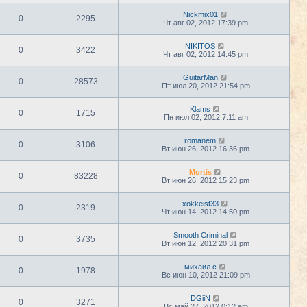
Nickmix01
0
2295
Чт авг 02, 2012 17:39 pm
NIKITOS
0
3422
Чт авг 02, 2012 14:45 pm
GuitarMan
0
28573
Пт июл 20, 2012 21:54 pm
Klams
0
1715
Пн июл 02, 2012 7:11 am
romanem
0
3106
Вт июн 26, 2012 16:36 pm
Mortis
0
83228
Вт июн 26, 2012 15:23 pm
xokkeist33
0
2319
Чт июн 14, 2012 14:50 pm
Smooth Criminal
0
3735
Вт июн 12, 2012 20:31 pm
михаил с
0
1978
Вс июн 10, 2012 21:09 pm
DGiiN
0
3271
Вс май 27, 2012 0:12 am