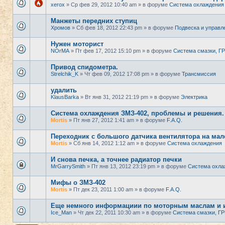
xerox
» Ср фев 29, 2012 10:40 am » в форуме
Система охлаждения
Манжеты передних ступиц
Хромов
» Сб фев 18, 2012 22:43 pm » в форуме
Подвеска и управл
Нужен моторист
NOrMA
» Пт фев 17, 2012 15:10 pm » в форуме
Система смазки, Г
Привод спидометра.
Strelchik_K
» Чт фев 09, 2012 17:08 pm » в форуме
Трансмиссия
удалить
KlausBarka
» Вт янв 31, 2012 21:19 pm » в форуме
Электрика
Система охлаждения ЗМЗ-402, проблемы и решения.
Mortis
» Пт янв 27, 2012 1:41 am » в форуме
F.A.Q.
Переходник с большого датчика вентилятора на мал
Mortis
» Сб янв 14, 2012 1:12 am » в форуме
Система охлаждения
И снова печка, а точнее радиатор печки
MrGarrySmith
» Пт янв 13, 2012 23:19 pm » в форуме
Система охла
Мифы о ЗМЗ-402
Mortis
» Пт дек 23, 2011 1:00 am » в форуме
F.A.Q.
Еще немного информациии по моторным маслам и 
Ice_Man
» Чт дек 22, 2011 10:30 am » в форуме
Система смазки, Г