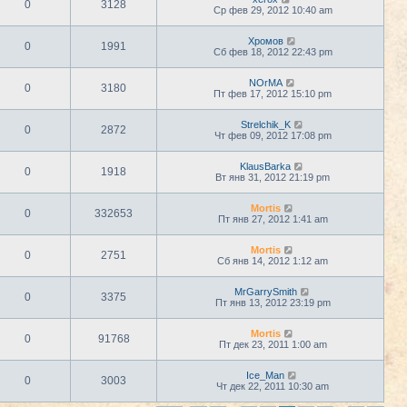
0
3128
Ср фев 29, 2012 10:40 am
Хромов
0
1991
Сб фев 18, 2012 22:43 pm
NOrMA
0
3180
Пт фев 17, 2012 15:10 pm
Strelchik_K
0
2872
Чт фев 09, 2012 17:08 pm
KlausBarka
0
1918
Вт янв 31, 2012 21:19 pm
Mortis
0
332653
Пт янв 27, 2012 1:41 am
Mortis
0
2751
Сб янв 14, 2012 1:12 am
MrGarrySmith
0
3375
Пт янв 13, 2012 23:19 pm
Mortis
0
91768
Пт дек 23, 2011 1:00 am
Ice_Man
0
3003
Чт дек 22, 2011 10:30 am