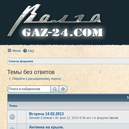
Меню
FAQ
Список форумов
Темы без ответов
Перейти к расширенному поиску
Поиск
Расширенный поиск
Т
Темы
Встреча 14.02.2013
Smooth Criminal
» Вт фев 12, 2013 8:36 am » в форуме
Архив
Антенна на крыле.