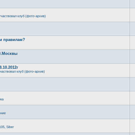
участвовал клуб (фото-архив)
ым правилам?
 г.Москвы
.10.2012г
частвовал клуб (фото-архив)
ика
ение
105, Siber