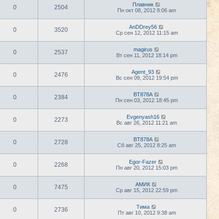
Плавник
0
2504
Пн окт 08, 2012 8:06 am
AnDDrey56
0
3520
Ср сен 12, 2012 11:15 am
magirus
0
2537
Вт сен 11, 2012 18:14 pm
Agent_93
0
2476
Вс сен 09, 2012 19:54 pm
BT878A
0
2384
Пн сен 03, 2012 18:45 pm
Evgenyash16
0
2273
Вс авг 26, 2012 11:21 am
BT878A
0
2728
Сб авг 25, 2012 8:25 am
Egor-Fazer
0
2268
Пн авг 20, 2012 15:03 pm
АМИК
0
7475
Ср авг 15, 2012 22:59 pm
Тима
0
2736
Пт авг 10, 2012 9:38 am