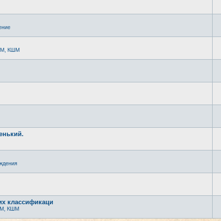
ение
РМ, КШМ
енький.
ждения
их классификаци
РМ, КШМ