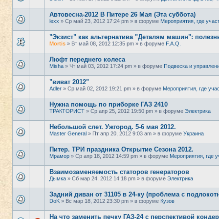
Автовесна-2012 В Питере 26 Мая (Эта суббота)
lexx
» Ср май 23, 2012 17:24 pm » в форуме
Мероприятия, где учас
"Экзист" как альтернатива "Деталям машин": полезн
Mortis
» Вт май 08, 2012 12:35 pm » в форуме
F.A.Q.
Люфт переднего колеса
Misha
» Чт май 03, 2012 17:24 pm » в форуме
Подвеска и управлен
"виват 2012"
Adler
» Ср май 02, 2012 19:21 pm » в форуме
Мероприятия, где уча
Нужна помощь по приборке ГАЗ 2410
ТРАКТОРИСТ
» Ср апр 25, 2012 19:50 pm » в форуме
Электрика
Небольшой слет. Ужгород. 5-6 мая 2012.
Master General
» Пт апр 20, 2012 9:03 am » в форуме
Украина
Питер. ТРИ праздника Открытие Сезона 2012.
Мрамор
» Ср апр 18, 2012 14:59 pm » в форуме
Мероприятия, где у
Взаимозаменяемость статоров генераторов
Дымка
» Сб мар 24, 2012 14:18 pm » в форуме
Электрика
Задний диван от 31105 в 24-ку (проблема с подлокот
DoK
» Вс мар 18, 2012 23:30 pm » в форуме
Кузов
На что заменить печку ГАЗ-24 с перспективой конде