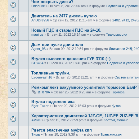
Чем покрыть диски?
Плавник
» Пн окт 08, 2012 8:06 am » в форуме
Подвеска и управле
Двигатель на 2477 дизель куплю
AnDDrey56
» Ср сен 12, 2012 11:15 am » в форуме
2402, 2412, 2476
Новый ГЦС и старый ГЦС на 24-10.
magirus
» Вт сен 11, 2012 18:14 pm » в форуме
Трансмиссия
Дым при пуске двигателя
Agent_93
» Вс сен 09, 2012 19:54 pm » в форуме
Двигатели 24Д; 24
Втулка высокого давления ГУР 3110 (+)
BT878A
» Пн сен 03, 2012 18:45 pm » в форуме
Подвеска и управл
Топливные трубки.
Evgenyash16
» Вс авг 26, 2012 11:21 am » в форуме
Система питан
Ремкомплект вакуумного усилителя тормозов БалРТ
BT878A
» Сб авг 25, 2012 8:25 am » в форуме
Тормоза
Втулка подголовника
Egor-Fazer
» Пн авг 20, 2012 15:03 pm » в форуме
Кузов
Характеристики двигателей 1JZ-GE, 1UZ-FE 2UZ-FE 3UZ
АМИК
» Ср авг 15, 2012 22:59 pm » в форуме
Кастом, тюнинг
Рвется эластичная муфта кпп
Тима
» Пт авг 10, 2012 9:38 am » в форуме
Трансмиссия