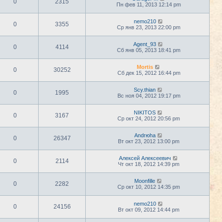
0
2315
Пн фев 11, 2013 12:14 pm
nemo210
0
3355
Ср янв 23, 2013 22:00 pm
Agent_93
0
4114
Сб янв 05, 2013 18:41 pm
Mortis
0
30252
Сб дек 15, 2012 16:44 pm
Scy.thian
0
1995
Вс ноя 04, 2012 19:17 pm
NIKITOS
0
3167
Ср окт 24, 2012 20:56 pm
Andrюha
0
26347
Вт окт 23, 2012 13:00 pm
Алексей Алексеевич
0
2114
Чт окт 18, 2012 14:39 pm
Moonfille
0
2282
Ср окт 10, 2012 14:35 pm
nemo210
0
24156
Вт окт 09, 2012 14:44 pm