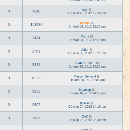
lexx
0
3048
Ср май 23, 2012 17:24 pm
Mortis
0
112936
Вт май 08, 2012 12:35 pm
Misha
0
2434
Чт май 03, 2012 17:24 pm
Adler
0
2709
Ср май 02, 2012 19:21 pm
ТРАКТОРИСТ
0
2344
Ср апр 25, 2012 19:50 pm
Master General
0
10238
Пт апр 20, 2012 9:03 am
Мрамор
0
3350
Ср апр 18, 2012 14:59 pm
Дымка
0
2307
Сб мар 24, 2012 14:18 pm
DoK
0
2807
Вс мар 18, 2012 23:30 pm
xerox