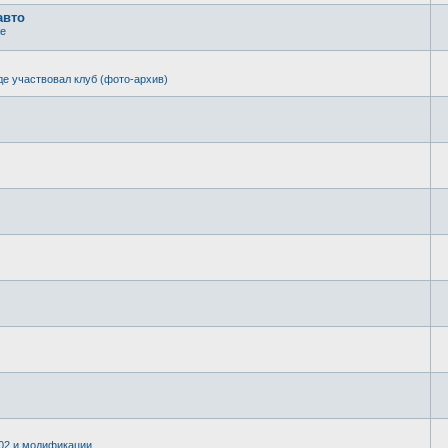
авто
же
де участвовал клуб (фото-архив)
402 и модификации