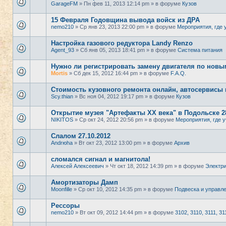
GarageFM
» Пн фев 11, 2013 12:14 pm » в форуме
Кузов
15 Февраля Годовщина вывода войск из ДРА
nemo210
» Ср янв 23, 2013 22:00 pm » в форуме
Мероприятия, где 
Настройка газового редуктора Landy Renzo
Agent_93
» Сб янв 05, 2013 18:41 pm » в форуме
Система питания
Нужно ли регистрировать замену двигателя по нов
Mortis
» Сб дек 15, 2012 16:44 pm » в форуме
F.A.Q.
Стоимость кузовного ремонта онлайн, автосервисы
Scy.thian
» Вс ноя 04, 2012 19:17 pm » в форуме
Кузов
Открытие музея "Артефакты ХХ века" в Подольске 28
NIKITOS
» Ср окт 24, 2012 20:56 pm » в форуме
Мероприятия, где у
Слалом 27.10.2012
Andrюha
» Вт окт 23, 2012 13:00 pm » в форуме
Архив
сломался сигнал и магнитола!
Алексей Алексеевич
» Чт окт 18, 2012 14:39 pm » в форуме
Электр
Амортизаторы Дамп
Moonfille
» Ср окт 10, 2012 14:35 pm » в форуме
Подвеска и управл
Рессоры
nemo210
» Вт окт 09, 2012 14:44 pm » в форуме
3102, 3110, 3111, 31