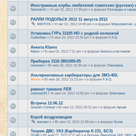
Иностранные клубы любителей советских (русских) 
Nickmix01
» Чт авг 02, 2012 17:39 pm » в форуме
Разговоры в гара
РАЛЛИ ПОДОЛЬСК 2012 11 августа 2012
NIKITOS
» Чт авг 02, 2012 14:45 pm » в форуме
Мероприятия, г
Установка ГУРа 31105 НО с родной колонкой
GuitarMan
» Пт июл 20, 2012 21:54 pm » в форуме
F.A.Q.
Анкета Klams
Klams
» Пн июл 02, 2012 7:11 am » в форуме
Анкеты участников
Приборка 3110-3801000-05
romanem
» Вт июн 26, 2012 16:36 pm » в форуме
Электрика
Альтернативные карбюраторы для ЗМЗ-402.
Mortis
» Вт июн 26, 2012 15:23 pm » в форуме
F.A.Q.
ремонт туманок FER
xokkeist33
» Чт июн 14, 2012 14:50 pm » в форуме
Электрика
Встреча 12.06.12
Smooth Criminal
» Вт июн 12, 2012 20:31 pm » в форуме
Архив
Короб воздуховодов
михаил с
» Вс июн 10, 2012 21:09 pm » в форуме
Кузов
Теория ДВС: УАЗ (Карбюратор К-151, БСЗ)
DGiiN
» Вс май 27, 2012 0:12 am » в форуме
Двигатели 24Д; 2401; 