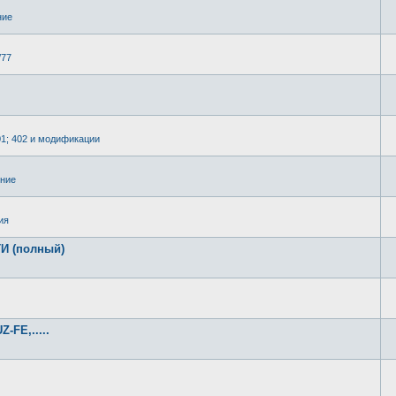
ние
/77
01; 402 и модификации
ение
ия
И (полный)
-FE,.....