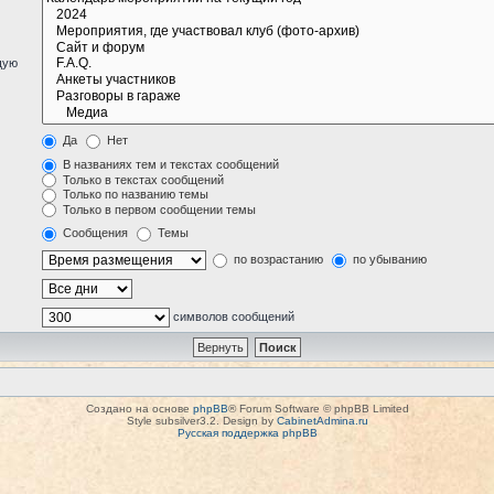
щую
Да
Нет
В названиях тем и текстах сообщений
Только в текстах сообщений
Только по названию темы
Только в первом сообщении темы
Сообщения
Темы
по возрастанию
по убыванию
символов сообщений
Создано на основе
phpBB
® Forum Software © phpBB Limited
Style subsilver3.2. Design by
CabinetAdmina.ru
Русская поддержка phpBB