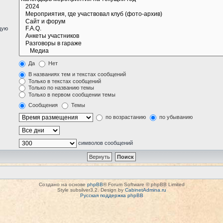
щую
Да
Нет
В названиях тем и текстах сообщений
Только в текстах сообщений
Только по названию темы
Только в первом сообщении темы
Сообщения
Темы
по возрастанию
по убыванию
символов сообщений
Создано на основе
phpBB
® Forum Software © phpBB Limited
Style subsilver3.2. Design by
CabinetAdmina.ru
Русская поддержка phpBB