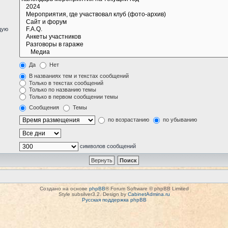
щую
Да
Нет
В названиях тем и текстах сообщений
Только в текстах сообщений
Только по названию темы
Только в первом сообщении темы
Сообщения
Темы
по возрастанию
по убыванию
символов сообщений
Создано на основе
phpBB
® Forum Software © phpBB Limited
Style subsilver3.2. Design by
CabinetAdmina.ru
Русская поддержка phpBB