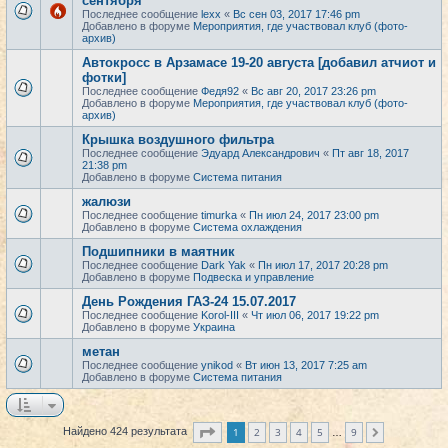
сентября
Последнее сообщение
lexx
«
Вс сен 03, 2017 17:46 pm
Добавлено в форуме
Мероприятия, где участвовал клуб (фото-
архив)
Автокросс в Арзамасе 19-20 августа [добавил атчиот и
фотки]
Последнее сообщение
Федя92
«
Вс авг 20, 2017 23:26 pm
Добавлено в форуме
Мероприятия, где участвовал клуб (фото-
архив)
Крышка воздушного фильтра
Последнее сообщение
Эдуард Александрович
«
Пт авг 18, 2017
21:38 pm
Добавлено в форуме
Система питания
жалюзи
Последнее сообщение
timurka
«
Пн июл 24, 2017 23:00 pm
Добавлено в форуме
Система охлаждения
Подшипники в маятник
Последнее сообщение
Dark Yak
«
Пн июл 17, 2017 20:28 pm
Добавлено в форуме
Подвеска и управление
День Рождения ГАЗ-24 15.07.2017
Последнее сообщение
Korol-III
«
Чт июл 06, 2017 19:22 pm
Добавлено в форуме
Украина
метан
Последнее сообщение
ynikod
«
Вт июн 13, 2017 7:25 am
Добавлено в форуме
Система питания
Страница
1
из
9
1
2
3
4
5
9
Найдено 424 результата
След.
…