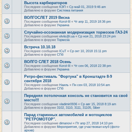
Высота карбюраторов
Последнее сообщение
КЭП
«
Ср май 01, 2019 9:46 am
Добавлено в форуме
Система питания
ВОЛГОСЛЕТ 2019 Весна
Последнее сообщение
Korol-III
«
Чт апр 11, 2019 18:36 pm
Добавлено в форуме
Украина
Случайно-осознанная модернизация тормозов ГАЗ-24
Последнее сообщение
elviis@i.ua
«
Ср ноя 21, 2018 23:24 pm
Добавлено в форуме
Тормоза
Встреча 10.10.18
Последнее сообщение
ICuT
«
Ср окт 10, 2018 15:11 pm
Добавлено в форуме
СПб
ВОЛГО СЛЕТ 2018 Осень
Последнее сообщение
Korol-III
«
Чт сен 06, 2018 22:38 pm
Добавлено в форуме
Украина
Ретро-фестиваль "Фортуна" в Кронштадте 8-9
сентября 2018
Последнее сообщение
Наиль
«
Пн сен 03, 2018 10:54 am
Добавлено в форуме
СПб
Передняя потолочная консоль не становится на своё
место!!!
Последнее сообщение
vladimir0936
«
Ср авг 15, 2018 8:19 am
Добавлено в форуме
3102, 3110, 3111, 31105, Siber
Парад старинных автомобилей и мотоциклов
"РЕТРОМОТОР".
Последнее сообщение
dimanovi
«
Пт апр 27, 2018 14:10 pm
Добавлено в форуме
Мероприятия, где участвовал клуб (фото-
архив)