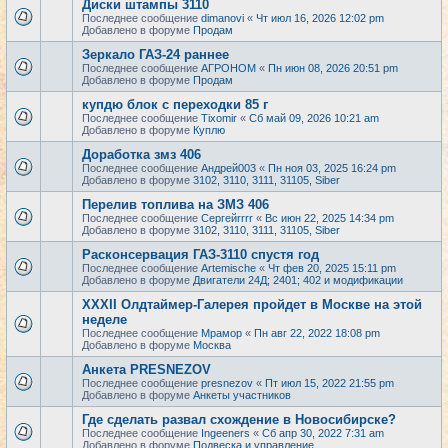
Диски штампы 3110
Последнее сообщение
dimanovi
«
Чт июл 16, 2026 12:02 pm
Добавлено в форуме
Продам
Зеркало ГАЗ-24 раннее
Последнее сообщение
АГРОНОМ
«
Пн июн 08, 2026 20:51 pm
Добавлено в форуме
Продам
купдю блок с переходки 85 г
Последнее сообщение
Tixomir
«
Сб май 09, 2026 10:21 am
Добавлено в форуме
Куплю
Доработка змз 406
Последнее сообщение
Андрей003
«
Пн ноя 03, 2025 16:24 pm
Добавлено в форуме
3102, 3110, 3111, 31105, Siber
Перелив топлива на ЗМЗ 406
Последнее сообщение
Сергейrrrr
«
Вс июн 22, 2025 14:34 pm
Добавлено в форуме
3102, 3110, 3111, 31105, Siber
Расконсервация ГАЗ-3110 спустя год
Последнее сообщение
Artemische
«
Чт фев 20, 2025 15:11 pm
Добавлено в форуме
Двигатели 24Д; 2401; 402 и модификации
XXXII Олдтаймер-Галерея пройдет в Москве на этой
неделе
Последнее сообщение
Мрамор
«
Пн авг 22, 2022 18:08 pm
Добавлено в форуме
Москва
Анкета PRESNEZOV
Последнее сообщение
presnezov
«
Пт июл 15, 2022 21:55 pm
Добавлено в форуме
Анкеты участников
Где сделать развал схождение в Новосибирске?
Последнее сообщение
Ingeeners
«
Сб апр 30, 2022 7:31 am
Добавлено в форуме
Подвеска и управление