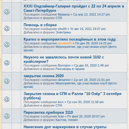
XXXI Олдтаймер-Галерея пройдет с 22 по 24 апреля в
Санкт-Петербурге
Последнее сообщение
Мрамор
«
Ср апр 13, 2022 14:27 pm
Добавлено в форуме
СПб
Помощь в сборке
Последнее сообщение
shu09
«
Чт авг 19, 2021 19:07 pm
Добавлено в форуме
Электрика
Кратко о мероприятиях посещённых в этом году.
Последнее сообщение
iguana01
«
Пн дек 28, 2020 14:25 pm
Добавлено в форуме
Мероприятия, где участвовал клуб (фото-
архив)
Ниукого не завалялось почти новой 3102 с
крайслером?
Последнее сообщение
Bormann
«
Ср дек 16, 2020 1:48 am
Добавлено в форуме
Разговоры в гараже
закрытие сезона 2020
Последнее сообщение
dimanovi
«
Ср окт 28, 2020 21:01 pm
Добавлено в форуме
Мероприятия, где участвовал клуб (фото-
архив)
Закрытие сезона в СПб и Ралли "10 Озёр" 3 октября
(суббота)
Последнее сообщение
lexx
«
Ср сен 30, 2020 11:58 am
Добавлено в форуме
СПб
Пересветка приборки 3110
Последнее сообщение
Ivan
«
Пт фев 28, 2020 20:07 pm
Добавлено в форуме
Кастом, тюнинг
Нанесение доп маркировки в случае утраты