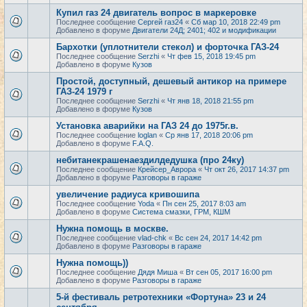
Купил газ 24 двигатель вопрос в маркеровке
Последнее сообщение
Сергей газ24
«
Сб мар 10, 2018 22:49 pm
Добавлено в форуме
Двигатели 24Д; 2401; 402 и модификации
Бархотки (уплотнители стекол) и форточка ГАЗ-24
Последнее сообщение
Serzhi
«
Чт фев 15, 2018 19:45 pm
Добавлено в форуме
Кузов
Простой, доступный, дешевый антикор на примере
ГАЗ-24 1979 г
Последнее сообщение
Serzhi
«
Чт янв 18, 2018 21:55 pm
Добавлено в форуме
Кузов
Установка аварийки на ГАЗ 24 до 1975г.в.
Последнее сообщение
loglan
«
Ср янв 17, 2018 20:06 pm
Добавлено в форуме
F.A.Q.
небитанекрашенаездилдедушка (про 24ку)
Последнее сообщение
Крейсер_Аврора
«
Чт окт 26, 2017 14:37 pm
Добавлено в форуме
Разговоры в гараже
увеличение радиуса кривошипа
Последнее сообщение
Yoda
«
Пн сен 25, 2017 8:03 am
Добавлено в форуме
Система смазки, ГРМ, КШМ
Нужна помощь в москве.
Последнее сообщение
vlad-chk
«
Вс сен 24, 2017 14:42 pm
Добавлено в форуме
Разговоры в гараже
Нужна помощь))
Последнее сообщение
Дядя Миша
«
Вт сен 05, 2017 16:00 pm
Добавлено в форуме
Разговоры в гараже
5-й фестиваль ретротехники «Фортуна» 23 и 24