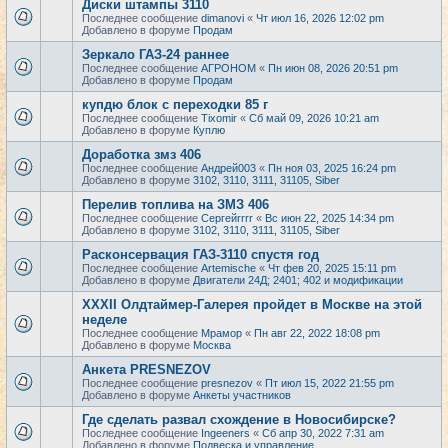
Диски штампы 3110
Последнее сообщение
dimanovi
«
Чт июл 16, 2026 12:02 pm
Добавлено в форуме
Продам
Зеркало ГАЗ-24 раннее
Последнее сообщение
АГРОНОМ
«
Пн июн 08, 2026 20:51 pm
Добавлено в форуме
Продам
купдю блок с переходки 85 г
Последнее сообщение
Tixomir
«
Сб май 09, 2026 10:21 am
Добавлено в форуме
Куплю
Доработка змз 406
Последнее сообщение
Андрей003
«
Пн ноя 03, 2025 16:24 pm
Добавлено в форуме
3102, 3110, 3111, 31105, Siber
Перелив топлива на ЗМЗ 406
Последнее сообщение
Сергейrrrr
«
Вс июн 22, 2025 14:34 pm
Добавлено в форуме
3102, 3110, 3111, 31105, Siber
Расконсервация ГАЗ-3110 спустя год
Последнее сообщение
Artemische
«
Чт фев 20, 2025 15:11 pm
Добавлено в форуме
Двигатели 24Д; 2401; 402 и модификации
XXXII Олдтаймер-Галерея пройдет в Москве на этой
неделе
Последнее сообщение
Мрамор
«
Пн авг 22, 2022 18:08 pm
Добавлено в форуме
Москва
Анкета PRESNEZOV
Последнее сообщение
presnezov
«
Пт июл 15, 2022 21:55 pm
Добавлено в форуме
Анкеты участников
Где сделать развал схождение в Новосибирске?
Последнее сообщение
Ingeeners
«
Сб апр 30, 2022 7:31 am
Добавлено в форуме
Подвеска и управление