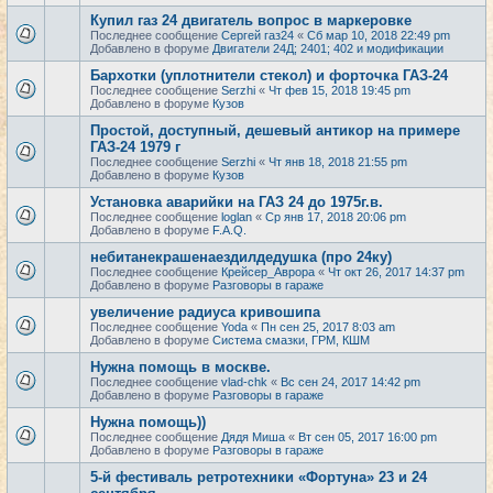
Купил газ 24 двигатель вопрос в маркеровке
Последнее сообщение
Сергей газ24
«
Сб мар 10, 2018 22:49 pm
Добавлено в форуме
Двигатели 24Д; 2401; 402 и модификации
Бархотки (уплотнители стекол) и форточка ГАЗ-24
Последнее сообщение
Serzhi
«
Чт фев 15, 2018 19:45 pm
Добавлено в форуме
Кузов
Простой, доступный, дешевый антикор на примере
ГАЗ-24 1979 г
Последнее сообщение
Serzhi
«
Чт янв 18, 2018 21:55 pm
Добавлено в форуме
Кузов
Установка аварийки на ГАЗ 24 до 1975г.в.
Последнее сообщение
loglan
«
Ср янв 17, 2018 20:06 pm
Добавлено в форуме
F.A.Q.
небитанекрашенаездилдедушка (про 24ку)
Последнее сообщение
Крейсер_Аврора
«
Чт окт 26, 2017 14:37 pm
Добавлено в форуме
Разговоры в гараже
увеличение радиуса кривошипа
Последнее сообщение
Yoda
«
Пн сен 25, 2017 8:03 am
Добавлено в форуме
Система смазки, ГРМ, КШМ
Нужна помощь в москве.
Последнее сообщение
vlad-chk
«
Вс сен 24, 2017 14:42 pm
Добавлено в форуме
Разговоры в гараже
Нужна помощь))
Последнее сообщение
Дядя Миша
«
Вт сен 05, 2017 16:00 pm
Добавлено в форуме
Разговоры в гараже
5-й фестиваль ретротехники «Фортуна» 23 и 24