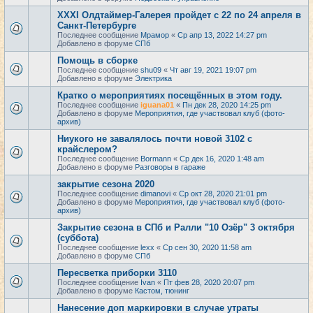
XXXI Олдтаймер-Галерея пройдет с 22 по 24 апреля в
Санкт-Петербурге
Последнее сообщение
Мрамор
«
Ср апр 13, 2022 14:27 pm
Добавлено в форуме
СПб
Помощь в сборке
Последнее сообщение
shu09
«
Чт авг 19, 2021 19:07 pm
Добавлено в форуме
Электрика
Кратко о мероприятиях посещённых в этом году.
Последнее сообщение
iguana01
«
Пн дек 28, 2020 14:25 pm
Добавлено в форуме
Мероприятия, где участвовал клуб (фото-
архив)
Ниукого не завалялось почти новой 3102 с
крайслером?
Последнее сообщение
Bormann
«
Ср дек 16, 2020 1:48 am
Добавлено в форуме
Разговоры в гараже
закрытие сезона 2020
Последнее сообщение
dimanovi
«
Ср окт 28, 2020 21:01 pm
Добавлено в форуме
Мероприятия, где участвовал клуб (фото-
архив)
Закрытие сезона в СПб и Ралли "10 Озёр" 3 октября
(суббота)
Последнее сообщение
lexx
«
Ср сен 30, 2020 11:58 am
Добавлено в форуме
СПб
Пересветка приборки 3110
Последнее сообщение
Ivan
«
Пт фев 28, 2020 20:07 pm
Добавлено в форуме
Кастом, тюнинг
Нанесение доп маркировки в случае утраты