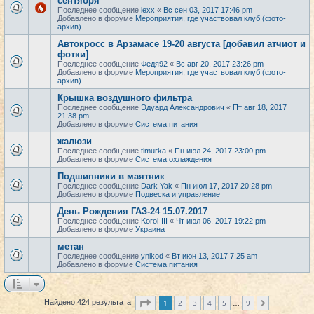
сентября
Последнее сообщение
lexx
«
Вс сен 03, 2017 17:46 pm
Добавлено в форуме
Мероприятия, где участвовал клуб (фото-
архив)
Автокросс в Арзамасе 19-20 августа [добавил атчиот и
фотки]
Последнее сообщение
Федя92
«
Вс авг 20, 2017 23:26 pm
Добавлено в форуме
Мероприятия, где участвовал клуб (фото-
архив)
Крышка воздушного фильтра
Последнее сообщение
Эдуард Александрович
«
Пт авг 18, 2017
21:38 pm
Добавлено в форуме
Система питания
жалюзи
Последнее сообщение
timurka
«
Пн июл 24, 2017 23:00 pm
Добавлено в форуме
Система охлаждения
Подшипники в маятник
Последнее сообщение
Dark Yak
«
Пн июл 17, 2017 20:28 pm
Добавлено в форуме
Подвеска и управление
День Рождения ГАЗ-24 15.07.2017
Последнее сообщение
Korol-III
«
Чт июл 06, 2017 19:22 pm
Добавлено в форуме
Украина
метан
Последнее сообщение
ynikod
«
Вт июн 13, 2017 7:25 am
Добавлено в форуме
Система питания
Страница
1
из
9
1
2
3
4
5
9
Найдено 424 результата
След.
…