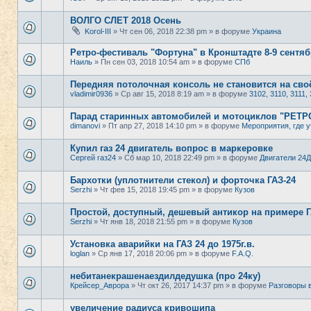
ВОЛГО СЛЕТ 2018 Осень
Korol-III
» Чт сен 06, 2018 22:38 pm » в форуме
Украина
Ретро-фестиваль "Фортуна" в Кронштадте 8-9 сентяб
Наиль
» Пн сен 03, 2018 10:54 am » в форуме
СПб
Передняя потолочная консоль не становится на своё
vladimir0936
» Ср авг 15, 2018 8:19 am » в форуме
3102, 3110, 3111, 
Парад старинных автомобилей и мотоциклов "РЕТ
dimanovi
» Пт апр 27, 2018 14:10 pm » в форуме
Мероприятия, где у
Купил газ 24 двигатель вопрос в маркеровке
Сергей газ24
» Сб мар 10, 2018 22:49 pm » в форуме
Двигатели 24Д
Бархотки (уплотнители стекол) и форточка ГАЗ-24
Serzhi
» Чт фев 15, 2018 19:45 pm » в форуме
Кузов
Простой, доступный, дешевый антикор на примере ГА
Serzhi
» Чт янв 18, 2018 21:55 pm » в форуме
Кузов
Установка аварийки на ГАЗ 24 до 1975г.в.
loglan
» Ср янв 17, 2018 20:06 pm » в форуме
F.A.Q.
небитанекрашенаездилдедушка (про 24ку)
Крейсер_Аврора
» Чт окт 26, 2017 14:37 pm » в форуме
Разговоры 
увеличение радиуса кривошипа