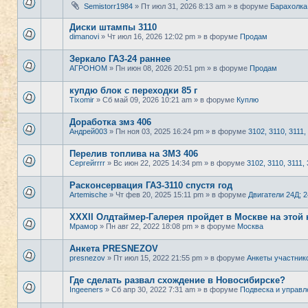
Semistorr1984
» Пт июл 31, 2026 8:13 am » в форуме
Барахолка
Диски штампы 3110
dimanovi
» Чт июл 16, 2026 12:02 pm » в форуме
Продам
Зеркало ГАЗ-24 раннее
АГРОНОМ
» Пн июн 08, 2026 20:51 pm » в форуме
Продам
купдю блок с переходки 85 г
Tixomir
» Сб май 09, 2026 10:21 am » в форуме
Куплю
Доработка змз 406
Андрей003
» Пн ноя 03, 2025 16:24 pm » в форуме
3102, 3110, 3111,
Перелив топлива на ЗМЗ 406
Сергейrrrr
» Вс июн 22, 2025 14:34 pm » в форуме
3102, 3110, 3111, 
Расконсервация ГАЗ-3110 спустя год
Artemische
» Чт фев 20, 2025 15:11 pm » в форуме
Двигатели 24Д; 
XXXII Олдтаймер-Галерея пройдет в Москве на этой 
Мрамор
» Пн авг 22, 2022 18:08 pm » в форуме
Москва
Анкета PRESNEZOV
presnezov
» Пт июл 15, 2022 21:55 pm » в форуме
Анкеты участник
Где сделать развал схождение в Новосибирске?
Ingeeners
» Сб апр 30, 2022 7:31 am » в форуме
Подвеска и управл