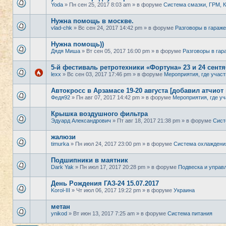
Yoda
» Пн сен 25, 2017 8:03 am » в форуме
Система смазки, ГРМ,
Нужна помощь в москве.
vlad-chk
» Вс сен 24, 2017 14:42 pm » в форуме
Разговоры в гараже
Нужна помощь))
Дядя Миша
» Вт сен 05, 2017 16:00 pm » в форуме
Разговоры в гар
5-й фестиваль ретротехники «Фортуна» 23 и 24 сент
lexx
» Вс сен 03, 2017 17:46 pm » в форуме
Мероприятия, где участ
Автокросс в Арзамасе 19-20 августа [добавил атчиот
Федя92
» Пн авг 07, 2017 14:42 pm » в форуме
Мероприятия, где уч
Крышка воздушного фильтра
Эдуард Александрович
» Пт авг 18, 2017 21:38 pm » в форуме
Сист
жалюзи
timurka
» Пн июл 24, 2017 23:00 pm » в форуме
Система охлаждени
Подшипники в маятник
Dark Yak
» Пн июл 17, 2017 20:28 pm » в форуме
Подвеска и управ
День Рождения ГАЗ-24 15.07.2017
Korol-III
» Чт июл 06, 2017 19:22 pm » в форуме
Украина
метан
ynikod
» Вт июн 13, 2017 7:25 am » в форуме
Система питания