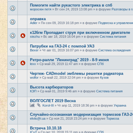
Помогите найти рукастого электрика в спб
моросюн петя
» Вт сен 24, 2019 13:08 pm » в форуме
Разговоры в 
оправка
Adler
» Пн сен 09, 2019 16:18 pm » в форуме
Подвеска и управлени
к126гм Пропадает струя при включенном двигателе
stezhu
» Вс авг 18, 2019 16:04 pm » в форуме
Система питания
Патрубки на ГАЗ-24 с помпой УАЗ
Bexer
» Чт авг 01, 2019 16:07 pm » в форуме
Система охлаждения
Ретро-ралли "Ленинград" 2019 - 8-9 июня
lexx
» Ср май 29, 2019 11:47 am » в форуме
СПб
Чертеж- CADmodel эмблемы решетки радиатора
wolfor
» Ср май 22, 2019 22:04 pm » в форуме
Кузов
Высота карбюраторов
КЭП
» Ср май 01, 2019 9:46 am » в форуме
Система питания
ВОЛГОСЛЕТ 2019 Весна
Korol-III
» Чт апр 11, 2019 18:36 pm » в форуме
Украина
Случайно-осознанная модернизация тормозов ГАЗ-2
elviis@i.ua
» Ср ноя 21, 2018 23:24 pm » в форуме
Тормоза
Встреча 10.10.18
ICuT
» Ср окт 10, 2018 15:11 pm » в форуме
СПб