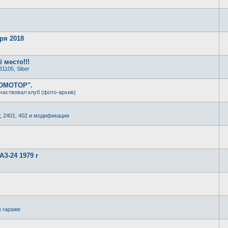
ря 2018
 место!!!
31105, Siber
РОМОТОР".
частвовал клуб (фото-архив)
; 2401; 402 и модификации
З-24 1979 г
в гараже