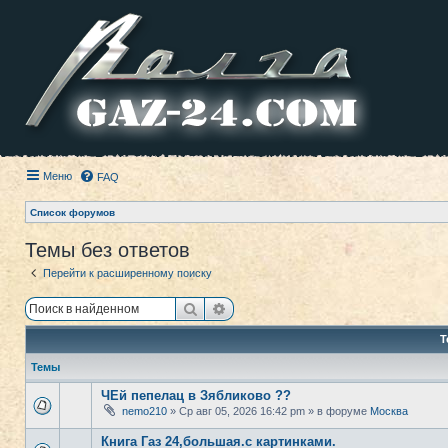
Меню
FAQ
Список форумов
Темы без ответов
Перейти к расширенному поиску
Поиск
Расширенный поиск
Т
Темы
ЧЕй пепелац в Зябликово ??
nemo210
» Ср авг 05, 2026 16:42 pm » в форуме
Москва
Книга Газ 24,большая.с картинками.