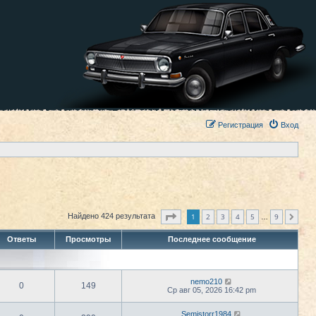
Регистрация
Вход
Страница
1
из
9
1
2
3
4
5
9
Найдено 424 результата
След.
…
Ответы
Просмотры
Последнее сообщение
nemo210
0
149
Ср авг 05, 2026 16:42 pm
Semistorr1984