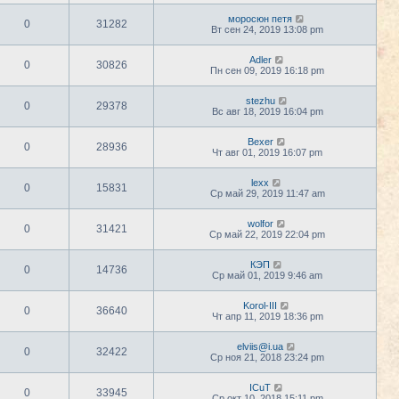
моросюн петя
0
31282
Вт сен 24, 2019 13:08 pm
Adler
0
30826
Пн сен 09, 2019 16:18 pm
stezhu
0
29378
Вс авг 18, 2019 16:04 pm
Bexer
0
28936
Чт авг 01, 2019 16:07 pm
lexx
0
15831
Ср май 29, 2019 11:47 am
wolfor
0
31421
Ср май 22, 2019 22:04 pm
КЭП
0
14736
Ср май 01, 2019 9:46 am
Korol-III
0
36640
Чт апр 11, 2019 18:36 pm
elviis@i.ua
0
32422
Ср ноя 21, 2018 23:24 pm
ICuT
0
33945
Ср окт 10, 2018 15:11 pm