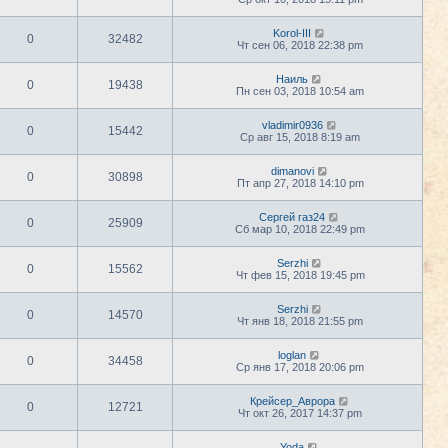
Korol-III
0
32482
Чт сен 06, 2018 22:38 pm
Наиль
0
19438
Пн сен 03, 2018 10:54 am
vladimir0936
0
15442
Ср авг 15, 2018 8:19 am
dimanovi
0
30898
Пт апр 27, 2018 14:10 pm
Сергей газ24
0
25909
Сб мар 10, 2018 22:49 pm
Serzhi
0
15562
Чт фев 15, 2018 19:45 pm
Serzhi
0
14570
Чт янв 18, 2018 21:55 pm
loglan
0
34458
Ср янв 17, 2018 20:06 pm
Крейсер_Аврора
0
12721
Чт окт 26, 2017 14:37 pm
Yoda