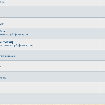
 КШМ
аже
ября
вовал клуб (фото-архив)
 и фотки]
аствовал клуб (фото-архив)
ема питания
я
ление