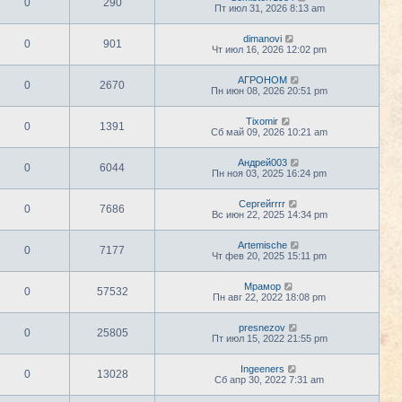
0
290
Пт июл 31, 2026 8:13 am
dimanovi
0
901
Чт июл 16, 2026 12:02 pm
АГРОНОМ
0
2670
Пн июн 08, 2026 20:51 pm
Tixomir
0
1391
Сб май 09, 2026 10:21 am
Андрей003
0
6044
Пн ноя 03, 2025 16:24 pm
Сергейrrrr
0
7686
Вс июн 22, 2025 14:34 pm
Artemische
0
7177
Чт фев 20, 2025 15:11 pm
Мрамор
0
57532
Пн авг 22, 2022 18:08 pm
presnezov
0
25805
Пт июл 15, 2022 21:55 pm
Ingeeners
0
13028
Сб апр 30, 2022 7:31 am