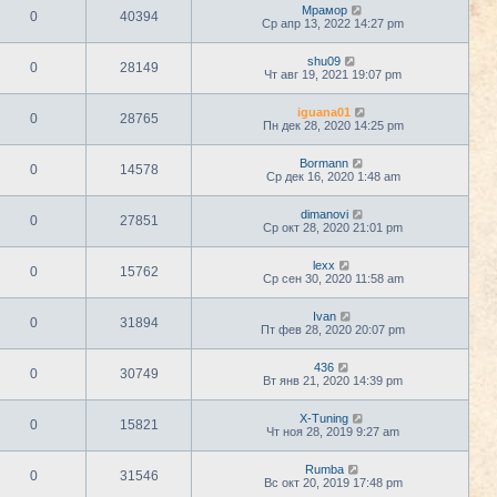
Мрамор
0
40394
Ср апр 13, 2022 14:27 pm
shu09
0
28149
Чт авг 19, 2021 19:07 pm
iguana01
0
28765
Пн дек 28, 2020 14:25 pm
Bormann
0
14578
Ср дек 16, 2020 1:48 am
dimanovi
0
27851
Ср окт 28, 2020 21:01 pm
lexx
0
15762
Ср сен 30, 2020 11:58 am
Ivan
0
31894
Пт фев 28, 2020 20:07 pm
436
0
30749
Вт янв 21, 2020 14:39 pm
X-Tuning
0
15821
Чт ноя 28, 2019 9:27 am
Rumba
0
31546
Вс окт 20, 2019 17:48 pm