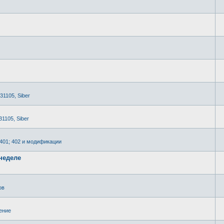
 31105, Siber
31105, Siber
2401; 402 и модификации
неделе
ов
ение