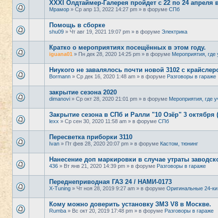
XXXI Олдтаймер-Галерея пройдет с 22 по 24 апреля 
Мрамор
» Ср апр 13, 2022 14:27 pm » в форуме
СПб
Помощь в сборке
shu09
» Чт авг 19, 2021 19:07 pm » в форуме
Электрика
Кратко о мероприятиях посещённых в этом году.
iguana01
» Пн дек 28, 2020 14:25 pm » в форуме
Мероприятия, где 
Ниукого не завалялось почти новой 3102 с крайсле
Bormann
» Ср дек 16, 2020 1:48 am » в форуме
Разговоры в гараже
закрытие сезона 2020
dimanovi
» Ср окт 28, 2020 21:01 pm » в форуме
Мероприятия, где у
Закрытие сезона в СПб и Ралли "10 Озёр" 3 октября 
lexx
» Ср сен 30, 2020 11:58 am » в форуме
СПб
Пересветка приборки 3110
Ivan
» Пт фев 28, 2020 20:07 pm » в форуме
Кастом, тюнинг
Нанесение доп маркировки в случае утраты заводск
436
» Вт янв 21, 2020 14:39 pm » в форуме
Разговоры в гараже
Переднеприводная ГАЗ 24 / НАМИ-0173
X-Tuning
» Чт ноя 28, 2019 9:27 am » в форуме
Оригинальные 24-ки
Кому можно доверить установку ЗМЗ V8 в Москве.
Rumba
» Вс окт 20, 2019 17:48 pm » в форуме
Разговоры в гараже