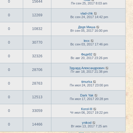
0
15644
Пн сен 25, 2017 8:03 am
vlad-chk
0
12269
Вс сен 24, 2017 14:42 pm
Дядя Миша
0
10832
Вт сен 05, 2017 16:00 pm
lexx
0
30770
Вс сен 03, 2017 17:46 pm
Федя92
0
32326
Вс авг 20, 2017 23:26 pm
Эдуард Александрович
0
28706
Пт авг 18, 2017 21:38 pm
timurka
0
28763
Пн июл 24, 2017 23:00 pm
Dark Yak
0
12513
Пн июл 17, 2017 20:28 pm
Korol-III
0
33059
Чт июл 06, 2017 19:22 pm
ynikod
0
14466
Вт июн 13, 2017 7:25 am