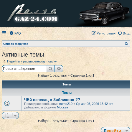
FAQ
Регистрация
Вход
П
Список форумов
о
и
Активные темы
с
к
Перейти к расширенному поиску
Поиск
Расширенный поиск
Найден 1 результат • Страница
1
из
1
Темы
Темы
ЧЕй пепелац в Зябликово ??
Последнее сообщение
nemo210
«
Ср авг 05, 2026 16:42 pm
Добавлено в форуме
Москва
Найден 1 результат • Страница
1
из
1
Перейти