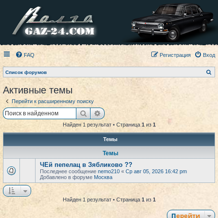
FAQ
Регистрация
Вход
П
Список форумов
о
и
Активные темы
с
к
Перейти к расширенному поиску
Поиск
Расширенный поиск
Найден 1 результат • Страница
1
из
1
Темы
Темы
ЧЕй пепелац в Зябликово ??
Последнее сообщение
nemo210
«
Ср авг 05, 2026 16:42 pm
Добавлено в форуме
Москва
Найден 1 результат • Страница
1
из
1
Перейти