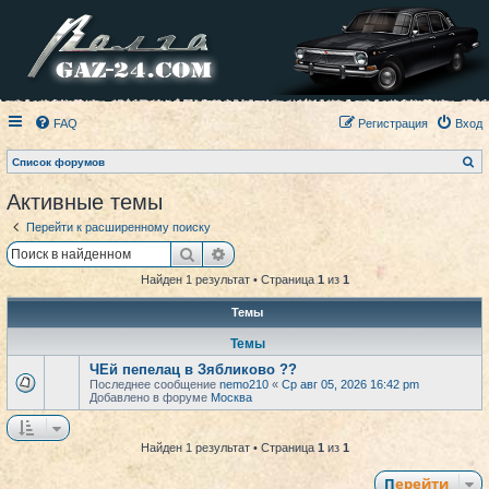
FAQ
Регистрация
Вход
П
Список форумов
о
и
Активные темы
с
к
Перейти к расширенному поиску
Поиск
Расширенный поиск
Найден 1 результат • Страница
1
из
1
Темы
Темы
ЧЕй пепелац в Зябликово ??
Последнее сообщение
nemo210
«
Ср авг 05, 2026 16:42 pm
Добавлено в форуме
Москва
Найден 1 результат • Страница
1
из
1
Перейти