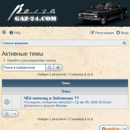
FAQ
Регистрация
Вход
П
Список форумов
о
и
Активные темы
с
к
Перейти к расширенному поиску
Поиск
Расширенный поиск
Найден 1 результат • Страница
1
из
1
Темы
Темы
ЧЕй пепелац в Зябликово ??
Последнее сообщение
nemo210
«
Ср авг 05, 2026 16:42 pm
Добавлено в форуме
Москва
Найден 1 результат • Страница
1
из
1
Перейти