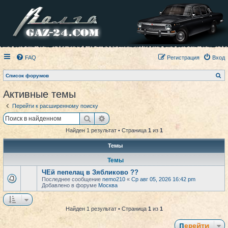
FAQ
Регистрация
Вход
П
Список форумов
о
и
Активные темы
с
к
Перейти к расширенному поиску
Поиск
Расширенный поиск
Найден 1 результат • Страница
1
из
1
Темы
Темы
ЧЕй пепелац в Зябликово ??
Последнее сообщение
nemo210
«
Ср авг 05, 2026 16:42 pm
Добавлено в форуме
Москва
Найден 1 результат • Страница
1
из
1
Перейти