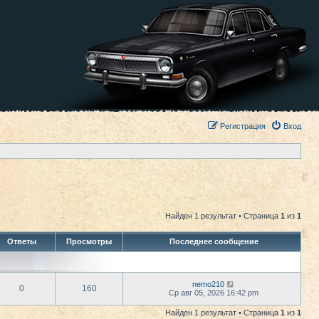
Регистрация
Вход
Найден 1 результат • Страница
1
из
1
Ответы
Просмотры
Последнее сообщение
nemo210
0
160
Ср авг 05, 2026 16:42 pm
Найден 1 результат • Страница
1
из
1