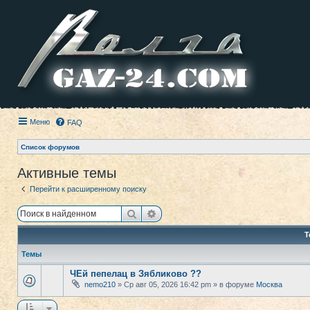
Меню
FAQ
Список форумов
Активные темы
Перейти к расширенному поиску
Поиск
Расширенный поиск
Т
Темы
ЧЕй пепелац в Зябликово ??
nemo210
» Ср авг 05, 2026 16:42 pm » в форуме
Москва