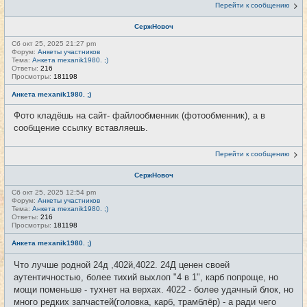
Перейти к сообщению
СержНовоч
Сб окт 25, 2025 21:27 pm
Форум:
Анкеты участников
Тема:
Анкета mexanik1980. ;)
Ответы:
216
Просмотры:
181198
Анкета mexanik1980. ;)
Фото кладёшь на сайт- файлообменник (фотообменник), а в
сообщение ссылку вставляешь.
Перейти к сообщению
СержНовоч
Сб окт 25, 2025 12:54 pm
Форум:
Анкеты участников
Тема:
Анкета mexanik1980. ;)
Ответы:
216
Просмотры:
181198
Анкета mexanik1980. ;)
Что лучше родной 24д ,402й,4022. 24Д ценен своей
аутентичностью, более тихий выхлоп "4 в 1", карб попроще, но
мощи поменьше - тухнет на верхах. 4022 - более удачный блок, но
много редких запчастей(головка, карб, трамблёр) - а ради чего