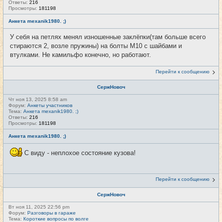
Ответы:
216
Просмотры:
181198
Анкета mexanik1980. ;)
У себя на петлях менял изношенные заклёпки(там больше всего
стираются 2, возле пружины) на болты М10 с шайбами и
втулками. Не камильфо конечно, но работают.
Перейти к сообщению
СержНовоч
Чт ноя 13, 2025 8:58 am
Форум:
Анкеты участников
Тема:
Анкета mexanik1980. ;)
Ответы:
216
Просмотры:
181198
Анкета mexanik1980. ;)
С виду - неплохое состояние кузова!
Перейти к сообщению
СержНовоч
Вт ноя 11, 2025 22:56 pm
Форум:
Разговоры в гараже
Тема:
Короткие вопросы по волге