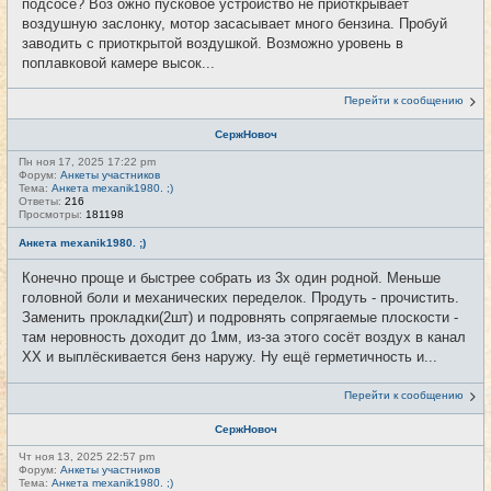
подсосе? Воз ожно пусковое устройство не приоткрывает
воздушную заслонку, мотор засасывает много бензина. Пробуй
заводить с приоткрытой воздушкой. Возможно уровень в
поплавковой камере высок...
Перейти к сообщению
СержНовоч
Пн ноя 17, 2025 17:22 pm
Форум:
Анкеты участников
Тема:
Анкета mexanik1980. ;)
Ответы:
216
Просмотры:
181198
Анкета mexanik1980. ;)
Конечно проще и быстрее собрать из 3х один родной. Меньше
головной боли и механических переделок. Продуть - прочистить.
Заменить прокладки(2шт) и подровнять сопрягаемые плоскости -
там неровность доходит до 1мм, из-за этого сосёт воздух в канал
ХХ и выплёскивается бенз наружу. Ну ещё герметичность и...
Перейти к сообщению
СержНовоч
Чт ноя 13, 2025 22:57 pm
Форум:
Анкеты участников
Тема:
Анкета mexanik1980. ;)