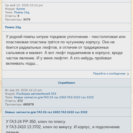
Ср май 13, 2026 23:14 pm
Форум:
Куплю
Тема:
Помпа 24д
Ответы:
9
Просмотры:
3479
Помпа 24д
У родной помпы хитрое торцевое уплотнение - текстолитовая или
пластиковая пластина трётся по чугунному корпусу. Оно не
боится радиальных люфтов, в отличии от традиционных
сальников и манжет. А вот люфт подшипников в корпусе, вроде
частое явление. И у меня люфтят. А кто нибудь пробовал
вклеивать подш...
Перейти к сообщению
СержНовоч
Вс апр 19, 2026 14:12 pm
Форум:
Разборка автомобилей ГАЗ
Тема:
Новые запчасти для ГАЗ 24 газ 2402 ГАЗ 2410 газ 3102
Ответы:
372
Просмотры:
480878
Новые запчасти для ГАЗ 24 газ 2402 ГАЗ 2410 газ 3102
У ГАЗ-24 РР-350, ключ по плюсу.
У ГАЗ-2410 13.3702, ключ по минусу. И корпус, и подключение
разные.