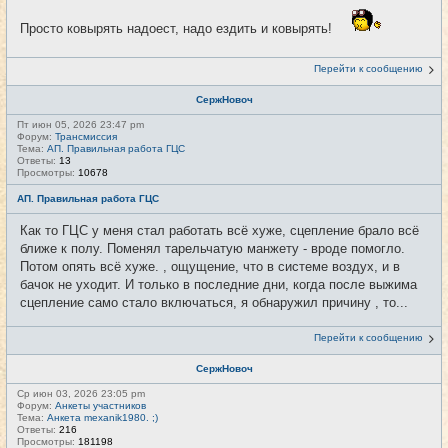
Просто ковырять надоест, надо ездить и ковырять!
Перейти к сообщению
СержНовоч
Пт июн 05, 2026 23:47 pm
Форум:
Трансмиссия
Тема:
АП. Правильная работа ГЦС
Ответы:
13
Просмотры:
10678
АП. Правильная работа ГЦС
Как то ГЦС у меня стал работать всё хуже, сцепление брало всё
ближе к полу. Поменял тарельчатую манжету - вроде помогло.
Потом опять всё хуже. , ощущение, что в системе воздух, и в
бачок не уходит. И только в последние дни, когда после выжима
сцепление само стало включаться, я обнаружил причину , то...
Перейти к сообщению
СержНовоч
Ср июн 03, 2026 23:05 pm
Форум:
Анкеты участников
Тема:
Анкета mexanik1980. ;)
Ответы:
216
Просмотры:
181198