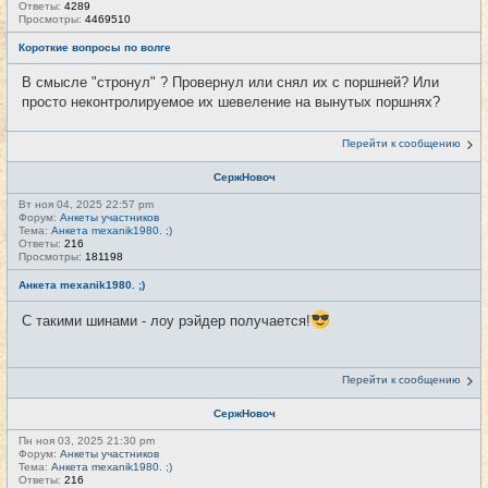
Ответы:
4289
Просмотры:
4469510
Короткие вопросы по волге
В смысле "стронул" ? Провернул или снял их с поршней? Или
просто неконтролируемое их шевеление на вынутых поршнях?
Перейти к сообщению
СержНовоч
Вт ноя 04, 2025 22:57 pm
Форум:
Анкеты участников
Тема:
Анкета mexanik1980. ;)
Ответы:
216
Просмотры:
181198
Анкета mexanik1980. ;)
С такими шинами - лоу рэйдер получается!
Перейти к сообщению
СержНовоч
Пн ноя 03, 2025 21:30 pm
Форум:
Анкеты участников
Тема:
Анкета mexanik1980. ;)
Ответы:
216