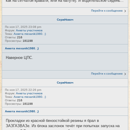
как на сетчатой кравати, или на батуте). И водительское сидень...
Перейти к сообщению
СержНовоч
Пн ноя 17, 2025 23:08 pm
Форум:
Анкеты участников
Тема:
Анкета mexanik1980. ;)
Ответы:
216
Просмотры:
181198
Анкета mexanik1980. ;)
Наверное ЦПС.
Перейти к сообщению
СержНовоч
Пн ноя 17, 2025 22:26 pm
Форум:
Анкеты участников
Тема:
Анкета mexanik1980. ;)
Ответы:
216
Просмотры:
181198
Анкета mexanik1980. ;)
Прокладки из красной бензостойкой резины я брал в
ЗАЗГАЗВАЗе. Из блока заслонок течёт при попытках запуска на