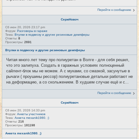
Перейти к сообщению
СержНовоч
Сб июн 20, 2026 23:17 pm
Форум:
Разговоры в гараже
Тема:
Втулки в подвеску и другие резиновые демпферы
Ответы:
8
Просмотры:
2691
Втулки в подвеску и другие резиновые демпферы
Читая много лет тему про полиуретан в Волге - для себя решил,
что это залипуха. Создать в гаражных условиях полноценный
сайлент-блок мы не можем. А с муками, со смазкой, засунутые в
рычаги ( проушины рессор) полиуретановые детальки работают не
на деформацию, а со скольжением. В худшем случае ещё и с...
Перейти к сообщению
СержНовоч
Сб июн 20, 2026 14:33 pm
Форум:
Анкеты участников
Тема:
Анкета mexanik1980. ;)
Ответы:
216
Просмотры:
181198
Анкета mexanik1980. ;)