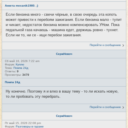
Анкета mexanik1980. ;)
Если бензина много - свечи чёрные, в свою очередь эта копоть
может привести к перебоям зажигания. Если бензина мало - тупит
и чихает, недостаток бензина можно компенсировать УНом. Пока
педалькой газа качаешь - машина едет, держишь ровно - тухнет.
Если ни то, ни се - ищи перебои зажигания.
Перейти к сообщению
СержНовоч
Сб май 16, 2026 7:22 am
Форум:
Куплю
Тема:
Помпа 24д
Ответы:
9
Просмотры:
3479
Помпа 24д
Ну конечно. Поэтому я и влез в вашу тему - то ли искать новую,
то ли пробовать эту перебрать.
Перейти к сообщению
СержНовоч
Пт май 15, 2026 22:08 pm
Форум:
Разговоры в гараже