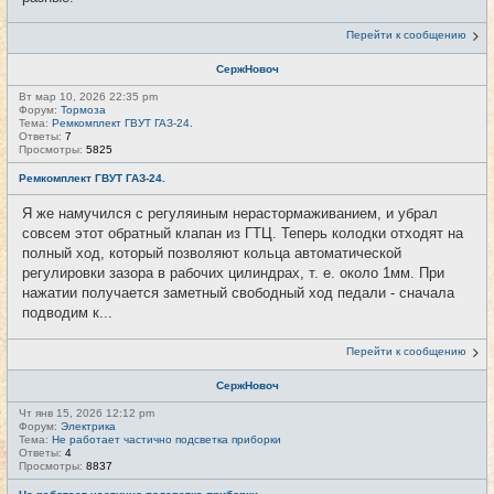
Перейти к сообщению
СержНовоч
Вт мар 10, 2026 22:35 pm
Форум:
Тормоза
Тема:
Ремкомплект ГВУТ ГАЗ-24.
Ответы:
7
Просмотры:
5825
Ремкомплект ГВУТ ГАЗ-24.
Я же намучился с регуляиным нерастормаживанием, и убрал
совсем этот обратный клапан из ГТЦ. Теперь колодки отходят на
полный ход, который позволяют кольца автоматической
регулировки зазора в рабочих цилиндрах, т. е. около 1мм. При
нажатии получается заметный свободный ход педали - сначала
подводим к...
Перейти к сообщению
СержНовоч
Чт янв 15, 2026 12:12 pm
Форум:
Электрика
Тема:
Не работает частично подсветка приборки
Ответы:
4
Просмотры:
8837