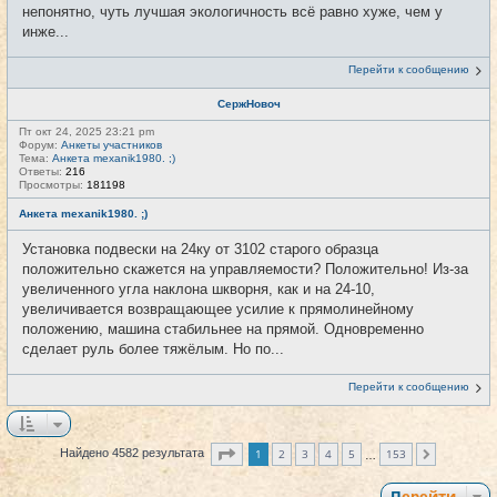
непонятно, чуть лучшая экологичность всё равно хуже, чем у
инже...
Перейти к сообщению
СержНовоч
Пт окт 24, 2025 23:21 pm
Форум:
Анкеты участников
Тема:
Анкета mexanik1980. ;)
Ответы:
216
Просмотры:
181198
Анкета mexanik1980. ;)
Установка подвески на 24ку от 3102 старого образца
положительно скажется на управляемости? Положительно! Из-за
увеличенного угла наклона шкворня, как и на 24-10,
увеличивается возвращающее усилие к прямолинейному
положению, машина стабильнее на прямой. Одновременно
сделает руль более тяжёлым. Но по...
Перейти к сообщению
Страница
1
из
153
1
2
3
4
5
153
Найдено 4582 результата
След.
…
Перейти