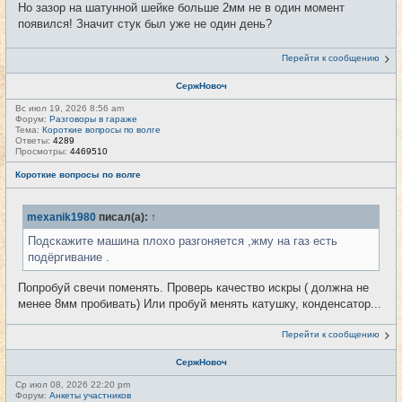
Но зазор на шатунной шейке больше 2мм не в один момент
появился! Значит стук был уже не один день?
Перейти к сообщению
СержНовоч
Вс июл 19, 2026 8:56 am
Форум:
Разговоры в гараже
Тема:
Короткие вопросы по волге
Ответы:
4289
Просмотры:
4469510
Короткие вопросы по волге
mexanik1980
писал(а):
↑
Подскажите машина плохо разгоняется ,жму на газ есть
подёргивание .
Попробуй свечи поменять. Проверь качество искры ( должна не
менее 8мм пробивать) Или пробуй менять катушку, конденсатор...
Перейти к сообщению
СержНовоч
Ср июл 08, 2026 22:20 pm
Форум:
Анкеты участников