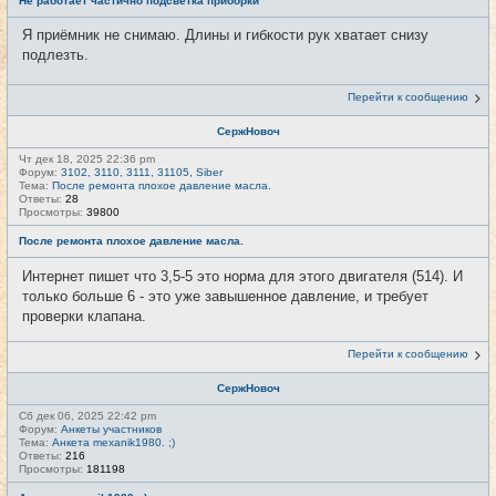
Не работает частично подсветка приборки
Я приёмник не снимаю. Длины и гибкости рук хватает снизу
подлезть.
Перейти к сообщению
СержНовоч
Чт дек 18, 2025 22:36 pm
Форум:
3102, 3110, 3111, 31105, Siber
Тема:
После ремонта плохое давление масла.
Ответы:
28
Просмотры:
39800
После ремонта плохое давление масла.
Интернет пишет что 3,5-5 это норма для этого двигателя (514). И
только больше 6 - это уже завышенное давление, и требует
проверки клапана.
Перейти к сообщению
СержНовоч
Сб дек 06, 2025 22:42 pm
Форум:
Анкеты участников
Тема:
Анкета mexanik1980. ;)
Ответы:
216
Просмотры:
181198