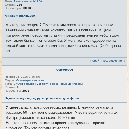
Тема:
Анкета mexanik1980. ;)
Ответы:
216
Просмотры:
181198
Анкета mexanik1980. ;)
А что у них общего? Обе системы работают при включенном
зажигании - значит через контакты замка зажигания. В цепи
питания реле поворотов плавкий предохранитель на небольшой
ток. Было бы к.з. - он сгорел бы. У меня только подозрение на
плохой контакт в замке зажигания, или его клеммах. (Себе давно
по...
Перейти к сообщению
СержНовоч
Чт июн 25, 2026 8:46 am
Форум:
Разговоры в гараже
Тема:
Втулки в подвеску и другие резиновые демпферы
Ответы:
8
Просмотры:
2691
Втулки в подвеску и другие резиновые демпферы
У меня запас старых советских резинок. В нижних рычагах и
рессорах 50 т. км точно выдерживают. А вот в верхних рычагах
быстро умирают, тоже около 10-20 тыщ.
Но это в прошлом, а планы пробега на будущее гораздо
скромнее. Так что погоды не делает.