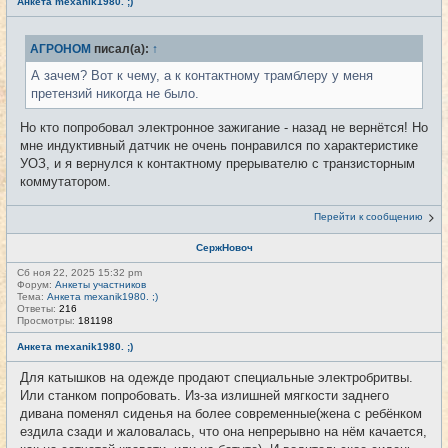
Анкета mexanik1980. ;)
АГРОНОМ
писал(а):
↑
А зачем? Вот к чему, а к контактному трамблеру у меня
претензий никогда не было.
Но кто попробовал электронное зажигание - назад не вернётся! Но
мне индуктивный датчик не очень понравился по характеристике
УОЗ, и я вернулся к контактному прерывателю с транзисторным
коммутатором.
Перейти к сообщению
СержНовоч
Сб ноя 22, 2025 15:32 pm
Форум:
Анкеты участников
Тема:
Анкета mexanik1980. ;)
Ответы:
216
Просмотры:
181198
Анкета mexanik1980. ;)
Для катышков на одежде продают специальные электробритвы.
Или станком попробовать. Из-за излишней мягкости заднего
дивана поменял сиденья на более современные(жена с ребёнком
ездила сзади и жаловалась, что она непрерывно на нём качается,