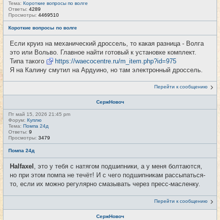
Тема:
Короткие вопросы по волге
Ответы:
4289
Просмотры:
4469510
Короткие вопросы по волге
Если круиз на механический дроссель, то какая разница - Волга
это или Вольво. Главное найти готовый к установке комплект.
Типа такого
https://waecocentre.ru/m_item.php?id=975
Я на Калину смутил на Ардуино, но там электронный дроссель.
Перейти к сообщению
СержНовоч
Пт май 15, 2026 21:45 pm
Форум:
Куплю
Тема:
Помпа 24д
Ответы:
9
Просмотры:
3479
Помпа 24д
Halfaxel
, это у тебя с натягом подшипники, а у меня болтаются,
но при этом помпа не течёт! И с чего подшипникам рассыпаться-
то, если их можно регулярно смазывать через пресс-масленку.
Перейти к сообщению
СержНовоч