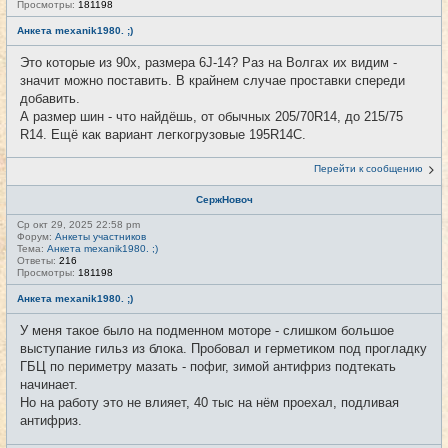
Просмотры:
181198
Анкета mexanik1980. ;)
Это которые из 90х, размера 6J-14? Раз на Волгах их видим -
значит можно поставить. В крайнем случае проставки спереди
добавить.
А размер шин - что найдёшь, от обычных 205/70R14, до 215/75
R14. Ещё как вариант легкогрузовые 195R14C.
Перейти к сообщению
СержНовоч
Ср окт 29, 2025 22:58 pm
Форум:
Анкеты участников
Тема:
Анкета mexanik1980. ;)
Ответы:
216
Просмотры:
181198
Анкета mexanik1980. ;)
У меня такое было на подменном моторе - слишком большое
выступание гильз из блока. Пробовал и герметиком под прогладку
ГБЦ по периметру мазать - пофиг, зимой антифриз подтекать
начинает.
Но на работу это не влияет, 40 тыс на нём проехал, подливая
антифриз.