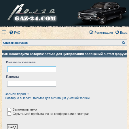
FAQ
Регистрация
Вход
П
Список форумов
о
и
с
Вам необходимо авторизоваться для цитирования сообщений в этом форуме.
к
Имя пользователя:
Пароль:
Забыли пароль?
Повторно выслать письмо для активации учётной записи
Запомнить меня
Скрыть моё пребывание на конференции в этот раз