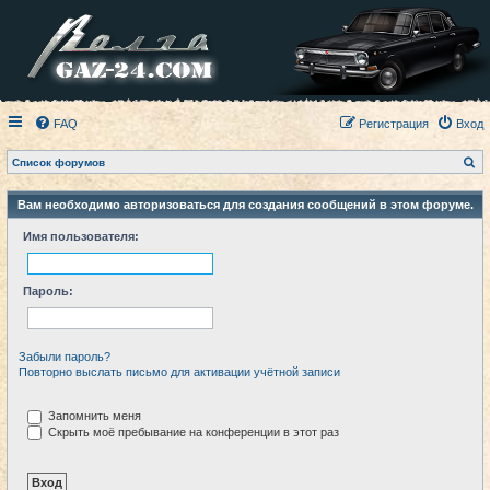
FAQ
Регистрация
Вход
П
Список форумов
о
и
с
Вам необходимо авторизоваться для создания сообщений в этом форуме.
к
Имя пользователя:
Пароль:
Забыли пароль?
Повторно выслать письмо для активации учётной записи
Запомнить меня
Скрыть моё пребывание на конференции в этот раз