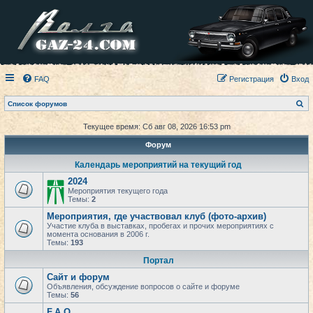
FAQ
Регистрация
Вход
П
Список форумов
о
и
Текущее время: Сб авг 08, 2026 16:53 pm
с
к
Форум
Календарь мероприятий на текущий год
2024
Мероприятия текущего года
Темы:
2
Мероприятия, где участвовал клуб (фото-архив)
Участие клуба в выставках, пробегах и прочих мероприятиях с
момента основания в 2006 г.
Темы:
193
Портал
Сайт и форум
Объявления, обсуждение вопросов о сайте и форуме
Темы:
56
F.A.Q.