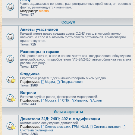
Часто задаваемые вопросы, распространенные проблемы, интересные
факты, рекомендуется новичкам.
Модератор:
Mortis
Темы:
87
Социум
Анкеты участников
Каждый имеет право создать здесь ОДНУ тему, в которой можно
написать о себе и выложить фото своего автомобиля. Комментарии
приветствуются.
Темы:
715
Разговоры в гараже
Общение о жизни, о нас и наших ласточках, поздравления, обсуждение
целесообразности приобретения ГАЗ-24/2410, автомобильная тематика
различного рода.
Темы:
1277
Флудилка
Оффтопик-раздел. Здесь можно говорить о чём угодно.
Подфорумы:
Медиа
,
Поздравления
Темы:
1568
Встречи
Встречи клуба в реале, фотографии мероприятий.
Подфорумы:
Москва
,
СПб
,
Украина
,
Архив
Темы:
443
Узлы и агрегаты
Двигатели 24Д; 2401; 402 и модификации
Комплексное обсуждение двигателей
Подфорумы:
Система смазки, ГРМ, КШМ
,
Система питания
,
Система охлаждения
Темы:
2263