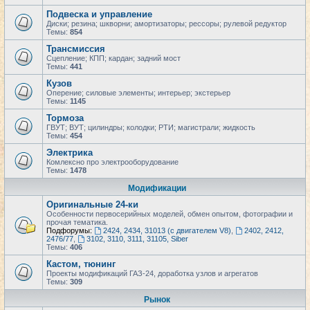
Подвеска и управление
Диски; резина; шкворни; амортизаторы; рессоры; рулевой редуктор
Темы:
854
Трансмиссия
Сцепление; КПП; кардан; задний мост
Темы:
441
Кузов
Оперение; силовые элементы; интерьер; экстерьер
Темы:
1145
Тормоза
ГВУТ; ВУТ; цилиндры; колодки; РТИ; магистрали; жидкость
Темы:
454
Электрика
Комлексно про электрооборудование
Темы:
1478
Модификации
Оригинальные 24-ки
Особенности первосерийных моделей, обмен опытом, фотографии и
прочая тематика.
Подфорумы:
2424, 2434, 31013 (с двигателем V8)
,
2402, 2412,
2476/77
,
3102, 3110, 3111, 31105, Siber
Темы:
406
Кастом, тюнинг
Проекты модификаций ГАЗ-24, доработка узлов и агрегатов
Темы:
309
Рынок