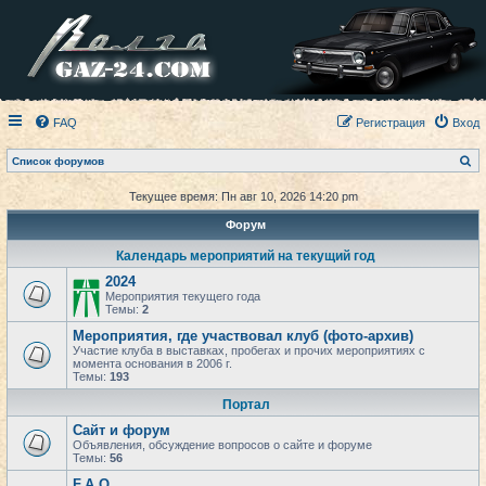
FAQ
Регистрация
Вход
П
Список форумов
о
и
Текущее время: Пн авг 10, 2026 14:20 pm
с
к
Форум
Календарь мероприятий на текущий год
2024
Мероприятия текущего года
Темы:
2
Мероприятия, где участвовал клуб (фото-архив)
Участие клуба в выставках, пробегах и прочих мероприятиях с
момента основания в 2006 г.
Темы:
193
Портал
Сайт и форум
Объявления, обсуждение вопросов о сайте и форуме
Темы:
56
F.A.Q.