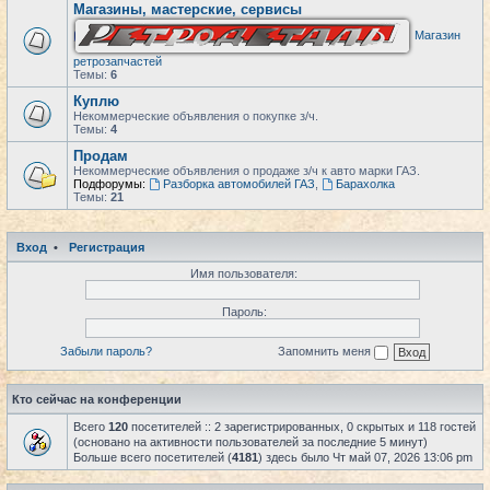
Магазины, мастерские, сервисы
Магазин
ретрозапчастей
Темы:
6
Куплю
Некоммерческие объявления о покупке з/ч.
Темы:
4
Продам
Некоммерческие объявления о продаже з/ч к авто марки ГАЗ.
Подфорумы:
Разборка автомобилей ГАЗ
,
Барахолка
Темы:
21
Вход
•
Регистрация
Имя пользователя:
Пароль:
Забыли пароль?
Запомнить меня
Кто сейчас на конференции
Всего
120
посетителей :: 2 зарегистрированных, 0 скрытых и 118 гостей
(основано на активности пользователей за последние 5 минут)
Больше всего посетителей (
4181
) здесь было Чт май 07, 2026 13:06 pm