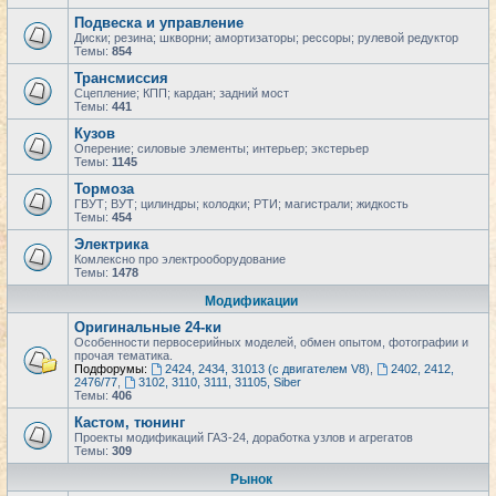
Подвеска и управление
Диски; резина; шкворни; амортизаторы; рессоры; рулевой редуктор
Темы:
854
Трансмиссия
Сцепление; КПП; кардан; задний мост
Темы:
441
Кузов
Оперение; силовые элементы; интерьер; экстерьер
Темы:
1145
Тормоза
ГВУТ; ВУТ; цилиндры; колодки; РТИ; магистрали; жидкость
Темы:
454
Электрика
Комлексно про электрооборудование
Темы:
1478
Модификации
Оригинальные 24-ки
Особенности первосерийных моделей, обмен опытом, фотографии и
прочая тематика.
Подфорумы:
2424, 2434, 31013 (с двигателем V8)
,
2402, 2412,
2476/77
,
3102, 3110, 3111, 31105, Siber
Темы:
406
Кастом, тюнинг
Проекты модификаций ГАЗ-24, доработка узлов и агрегатов
Темы:
309
Рынок