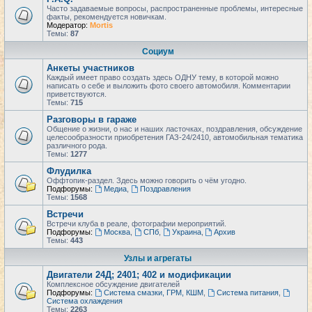
Часто задаваемые вопросы, распространенные проблемы, интересные
факты, рекомендуется новичкам.
Модератор:
Mortis
Темы:
87
Социум
Анкеты участников
Каждый имеет право создать здесь ОДНУ тему, в которой можно
написать о себе и выложить фото своего автомобиля. Комментарии
приветствуются.
Темы:
715
Разговоры в гараже
Общение о жизни, о нас и наших ласточках, поздравления, обсуждение
целесообразности приобретения ГАЗ-24/2410, автомобильная тематика
различного рода.
Темы:
1277
Флудилка
Оффтопик-раздел. Здесь можно говорить о чём угодно.
Подфорумы:
Медиа
,
Поздравления
Темы:
1568
Встречи
Встречи клуба в реале, фотографии мероприятий.
Подфорумы:
Москва
,
СПб
,
Украина
,
Архив
Темы:
443
Узлы и агрегаты
Двигатели 24Д; 2401; 402 и модификации
Комплексное обсуждение двигателей
Подфорумы:
Система смазки, ГРМ, КШМ
,
Система питания
,
Система охлаждения
Темы:
2263