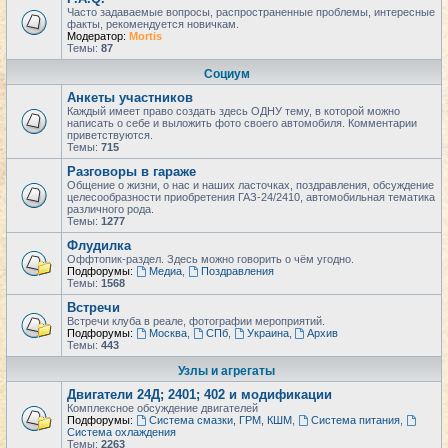
Часто задаваемые вопросы, распространенные проблемы, интересные
факты, рекомендуется новичкам.
Модератор:
Mortis
Темы:
87
Социум
Анкеты участников
Каждый имеет право создать здесь ОДНУ тему, в которой можно
написать о себе и выложить фото своего автомобиля. Комментарии
приветствуются.
Темы:
715
Разговоры в гараже
Общение о жизни, о нас и наших ласточках, поздравления, обсуждение
целесообразности приобретения ГАЗ-24/2410, автомобильная тематика
различного рода.
Темы:
1277
Флудилка
Оффтопик-раздел. Здесь можно говорить о чём угодно.
Подфорумы:
Медиа
,
Поздравления
Темы:
1568
Встречи
Встречи клуба в реале, фотографии мероприятий.
Подфорумы:
Москва
,
СПб
,
Украина
,
Архив
Темы:
443
Узлы и агрегаты
Двигатели 24Д; 2401; 402 и модификации
Комплексное обсуждение двигателей
Подфорумы:
Система смазки, ГРМ, КШМ
,
Система питания
,
Система охлаждения
Темы:
2263