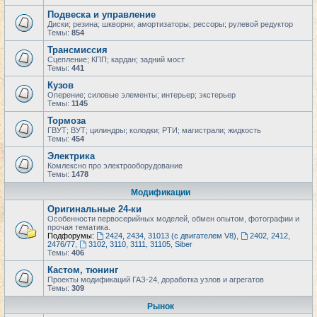
Подвеска и управление
Диски; резина; шкворни; амортизаторы; рессоры; рулевой редуктор
Темы:
854
Трансмиссия
Сцепление; КПП; кардан; задний мост
Темы:
441
Кузов
Оперение; силовые элементы; интерьер; экстерьер
Темы:
1145
Тормоза
ГВУТ; ВУТ; цилиндры; колодки; РТИ; магистрали; жидкость
Темы:
454
Электрика
Комлексно про электрооборудование
Темы:
1478
Модификации
Оригинальные 24-ки
Особенности первосерийных моделей, обмен опытом, фотографии и
прочая тематика.
Подфорумы:
2424, 2434, 31013 (с двигателем V8)
,
2402, 2412,
2476/77
,
3102, 3110, 3111, 31105, Siber
Темы:
406
Кастом, тюнинг
Проекты модификаций ГАЗ-24, доработка узлов и агрегатов
Темы:
309
Рынок