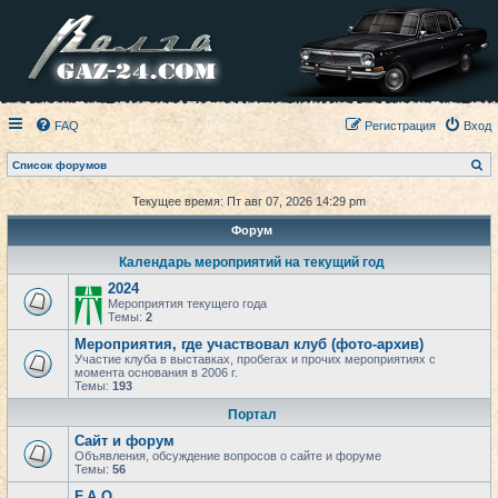
FAQ
Регистрация
Вход
П
Список форумов
о
и
Текущее время: Пт авг 07, 2026 14:29 pm
с
к
Форум
Календарь мероприятий на текущий год
2024
Мероприятия текущего года
Темы:
2
Мероприятия, где участвовал клуб (фото-архив)
Участие клуба в выставках, пробегах и прочих мероприятиях с
момента основания в 2006 г.
Темы:
193
Портал
Сайт и форум
Объявления, обсуждение вопросов о сайте и форуме
Темы:
56
F.A.Q.