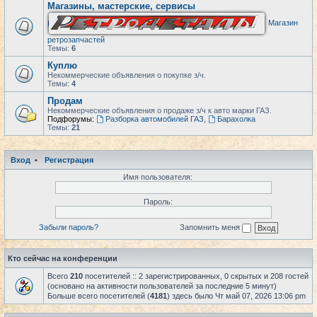
Магазины, мастерские, сервисы
Магазин
ретрозапчастей
Темы:
6
Куплю
Некоммерческие объявления о покупке з/ч.
Темы:
4
Продам
Некоммерческие объявления о продаже з/ч к авто марки ГАЗ.
Подфорумы:
Разборка автомобилей ГАЗ
,
Барахолка
Темы:
21
Вход
•
Регистрация
Имя пользователя:
Пароль:
Забыли пароль?
Запомнить меня
Кто сейчас на конференции
Всего
210
посетителей :: 2 зарегистрированных, 0 скрытых и 208 гостей
(основано на активности пользователей за последние 5 минут)
Больше всего посетителей (
4181
) здесь было Чт май 07, 2026 13:06 pm